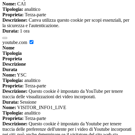
Nome:
CAI
Tipologia:
analitico
Proprieta:
Terza-parte
Descrizione:
Canva utilizza questo cookie per scopi essenziali, per
la sicurezza e l'autenticazione.
Durata:
1 ora
youtube.com
Nome
Tipologia
Proprieta
Descrizione
Durata
Nome:
YSC
Tipologia:
analitico
Proprieta:
Terza-parte
Descrizione:
Questo cookie è impostato da YouTube per tenere
traccia delle visualizzazioni dei video incorporati.
Durata:
Sessione
Nome:
VISITOR_INFO1_LIVE
Tipologia:
analitico
Proprieta:
Terza-parte
Descrizione:
Questo cookie è impostato da Youtube per tenere
traccia delle preferenze dell'utente per i video di Youtube incorporati
nei siti; può anche determinare se il visitatore del sito web sta