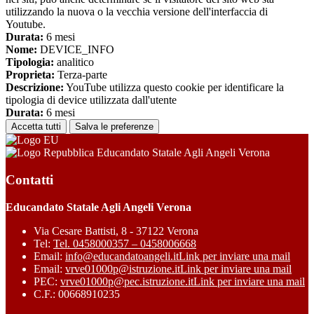
utilizzando la nuova o la vecchia versione dell'interfaccia di
Youtube.
Durata:
6 mesi
Nome:
DEVICE_INFO
Tipologia:
analitico
Proprieta:
Terza-parte
Descrizione:
YouTube utilizza questo cookie per identificare la
tipologia di device utilizzata dall'utente
Durata:
6 mesi
Accetta tutti
Salva le preferenze
Educandato Statale Agli Angeli Verona
Contatti
Educandato Statale Agli Angeli Verona
Via Cesare Battisti, 8 - 37122 Verona
Tel:
Tel. 0458000357 – 0458006668
Email:
info@educandatoangeli.it
Link per inviare una mail
Email:
vrve01000p@istruzione.it
Link per inviare una mail
PEC:
vrve01000p@pec.istruzione.it
Link per inviare una mail
C.F.: 00668910235