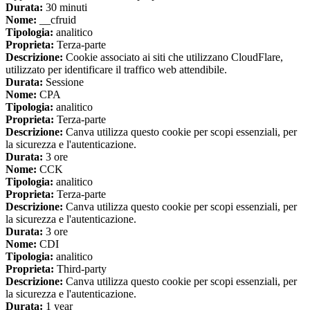
Durata:
30 minuti
Nome:
__cfruid
Tipologia:
analitico
Proprieta:
Terza-parte
Descrizione:
Cookie associato ai siti che utilizzano CloudFlare,
utilizzato per identificare il traffico web attendibile.
Durata:
Sessione
Nome:
CPA
Tipologia:
analitico
Proprieta:
Terza-parte
Descrizione:
Canva utilizza questo cookie per scopi essenziali, per
la sicurezza e l'autenticazione.
Durata:
3 ore
Nome:
CCK
Tipologia:
analitico
Proprieta:
Terza-parte
Descrizione:
Canva utilizza questo cookie per scopi essenziali, per
la sicurezza e l'autenticazione.
Durata:
3 ore
Nome:
CDI
Tipologia:
analitico
Proprieta:
Third-party
Descrizione:
Canva utilizza questo cookie per scopi essenziali, per
la sicurezza e l'autenticazione.
Durata:
1 year