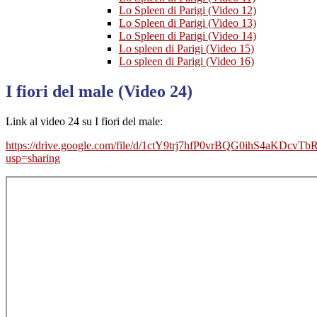
Lo Spleen di Parigi (Video 12)
Lo Spleen di Parigi (Video 13)
Lo Spleen di Parigi (Video 14)
Lo spleen di Parigi (Video 15)
Lo spleen di Parigi (Video 16)
I fiori del male (Video 24)
Link al video 24 su I fiori del male:
https://drive.google.com/file/d/1ctY9trj7hfP0vrBQG0ihS4aKDcvTb
usp=sharing