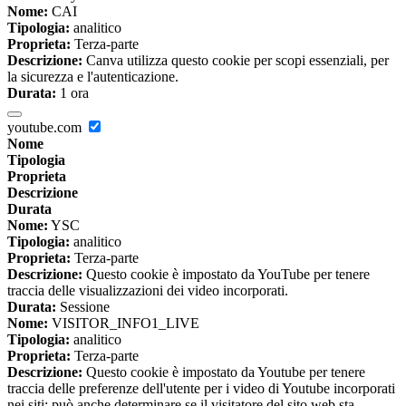
Nome:
CAI
Tipologia:
analitico
Proprieta:
Terza-parte
Descrizione:
Canva utilizza questo cookie per scopi essenziali, per
la sicurezza e l'autenticazione.
Durata:
1 ora
youtube.com
Nome
Tipologia
Proprieta
Descrizione
Durata
Nome:
YSC
Tipologia:
analitico
Proprieta:
Terza-parte
Descrizione:
Questo cookie è impostato da YouTube per tenere
traccia delle visualizzazioni dei video incorporati.
Durata:
Sessione
Nome:
VISITOR_INFO1_LIVE
Tipologia:
analitico
Proprieta:
Terza-parte
Descrizione:
Questo cookie è impostato da Youtube per tenere
traccia delle preferenze dell'utente per i video di Youtube incorporati
nei siti; può anche determinare se il visitatore del sito web sta