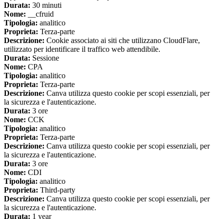
Durata:
30 minuti
Nome:
__cfruid
Tipologia:
analitico
Proprieta:
Terza-parte
Descrizione:
Cookie associato ai siti che utilizzano CloudFlare,
utilizzato per identificare il traffico web attendibile.
Durata:
Sessione
Nome:
CPA
Tipologia:
analitico
Proprieta:
Terza-parte
Descrizione:
Canva utilizza questo cookie per scopi essenziali, per
la sicurezza e l'autenticazione.
Durata:
3 ore
Nome:
CCK
Tipologia:
analitico
Proprieta:
Terza-parte
Descrizione:
Canva utilizza questo cookie per scopi essenziali, per
la sicurezza e l'autenticazione.
Durata:
3 ore
Nome:
CDI
Tipologia:
analitico
Proprieta:
Third-party
Descrizione:
Canva utilizza questo cookie per scopi essenziali, per
la sicurezza e l'autenticazione.
Durata:
1 year