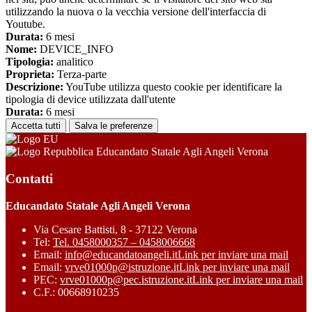
utilizzando la nuova o la vecchia versione dell'interfaccia di
Youtube.
Durata:
6 mesi
Nome:
DEVICE_INFO
Tipologia:
analitico
Proprieta:
Terza-parte
Descrizione:
YouTube utilizza questo cookie per identificare la
tipologia di device utilizzata dall'utente
Durata:
6 mesi
Accetta tutti
Salva le preferenze
Educandato Statale Agli Angeli Verona
Contatti
Educandato Statale Agli Angeli Verona
Via Cesare Battisti, 8 - 37122 Verona
Tel:
Tel. 0458000357 – 0458006668
Email:
info@educandatoangeli.it
Link per inviare una mail
Email:
vrve01000p@istruzione.it
Link per inviare una mail
PEC:
vrve01000p@pec.istruzione.it
Link per inviare una mail
C.F.: 00668910235