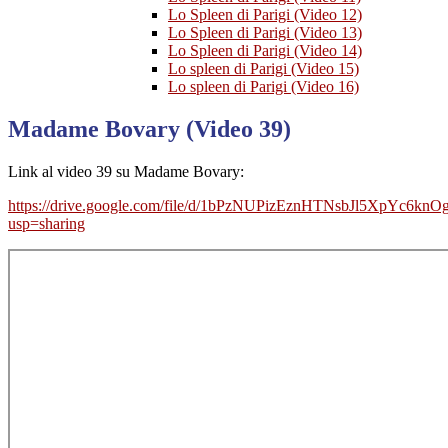
Lo Spleen di Parigi (Video 12)
Lo Spleen di Parigi (Video 13)
Lo Spleen di Parigi (Video 14)
Lo spleen di Parigi (Video 15)
Lo spleen di Parigi (Video 16)
Madame Bovary (Video 39)
Link al video 39 su Madame Bovary:
https://drive.google.com/file/d/1bPzNUPizEznHTNsbJl5XpYc6knO
usp=sharing