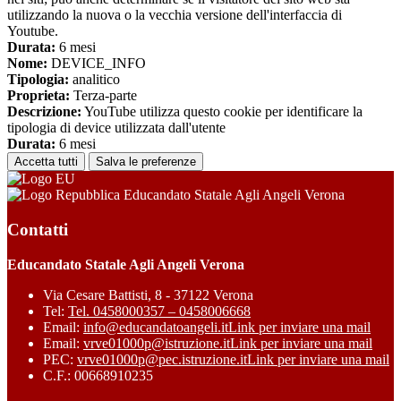
utilizzando la nuova o la vecchia versione dell'interfaccia di
Youtube.
Durata:
6 mesi
Nome:
DEVICE_INFO
Tipologia:
analitico
Proprieta:
Terza-parte
Descrizione:
YouTube utilizza questo cookie per identificare la
tipologia di device utilizzata dall'utente
Durata:
6 mesi
Accetta tutti
Salva le preferenze
Educandato Statale Agli Angeli Verona
Contatti
Educandato Statale Agli Angeli Verona
Via Cesare Battisti, 8 - 37122 Verona
Tel:
Tel. 0458000357 – 0458006668
Email:
info@educandatoangeli.it
Link per inviare una mail
Email:
vrve01000p@istruzione.it
Link per inviare una mail
PEC:
vrve01000p@pec.istruzione.it
Link per inviare una mail
C.F.: 00668910235