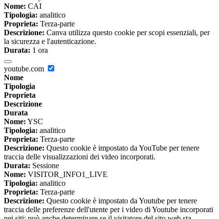
Nome:
CAI
Tipologia:
analitico
Proprieta:
Terza-parte
Descrizione:
Canva utilizza questo cookie per scopi essenziali, per
la sicurezza e l'autenticazione.
Durata:
1 ora
youtube.com
Nome
Tipologia
Proprieta
Descrizione
Durata
Nome:
YSC
Tipologia:
analitico
Proprieta:
Terza-parte
Descrizione:
Questo cookie è impostato da YouTube per tenere
traccia delle visualizzazioni dei video incorporati.
Durata:
Sessione
Nome:
VISITOR_INFO1_LIVE
Tipologia:
analitico
Proprieta:
Terza-parte
Descrizione:
Questo cookie è impostato da Youtube per tenere
traccia delle preferenze dell'utente per i video di Youtube incorporati
nei siti; può anche determinare se il visitatore del sito web sta