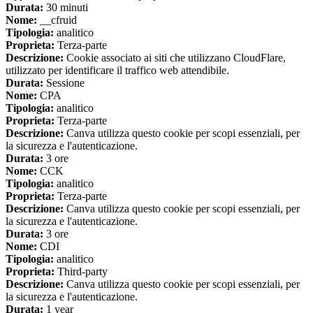
Durata:
30 minuti
Nome:
__cfruid
Tipologia:
analitico
Proprieta:
Terza-parte
Descrizione:
Cookie associato ai siti che utilizzano CloudFlare,
utilizzato per identificare il traffico web attendibile.
Durata:
Sessione
Nome:
CPA
Tipologia:
analitico
Proprieta:
Terza-parte
Descrizione:
Canva utilizza questo cookie per scopi essenziali, per
la sicurezza e l'autenticazione.
Durata:
3 ore
Nome:
CCK
Tipologia:
analitico
Proprieta:
Terza-parte
Descrizione:
Canva utilizza questo cookie per scopi essenziali, per
la sicurezza e l'autenticazione.
Durata:
3 ore
Nome:
CDI
Tipologia:
analitico
Proprieta:
Third-party
Descrizione:
Canva utilizza questo cookie per scopi essenziali, per
la sicurezza e l'autenticazione.
Durata:
1 year