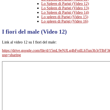
Lo Spleen di Parigi (Video 12)
Lo Spleen di Parigi (Video 13)
Lo Spleen di Parigi (Video 14)
Lo spleen di Parigi (Video 15)
Lo spleen di Parigi (Video 16)
I fiori del male (Video 12)
Link al video 12 su I fiori del male:
https://drive.google.com/file/d/15mL9eNJLg4bFoiILhTun3b3rTIbF3
usp=sharing