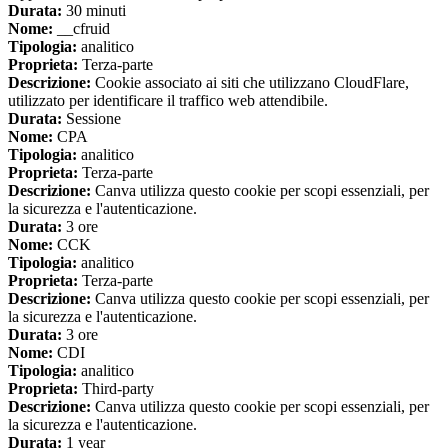
Durata:
30 minuti
Nome:
__cfruid
Tipologia:
analitico
Proprieta:
Terza-parte
Descrizione:
Cookie associato ai siti che utilizzano CloudFlare,
utilizzato per identificare il traffico web attendibile.
Durata:
Sessione
Nome:
CPA
Tipologia:
analitico
Proprieta:
Terza-parte
Descrizione:
Canva utilizza questo cookie per scopi essenziali, per
la sicurezza e l'autenticazione.
Durata:
3 ore
Nome:
CCK
Tipologia:
analitico
Proprieta:
Terza-parte
Descrizione:
Canva utilizza questo cookie per scopi essenziali, per
la sicurezza e l'autenticazione.
Durata:
3 ore
Nome:
CDI
Tipologia:
analitico
Proprieta:
Third-party
Descrizione:
Canva utilizza questo cookie per scopi essenziali, per
la sicurezza e l'autenticazione.
Durata:
1 year