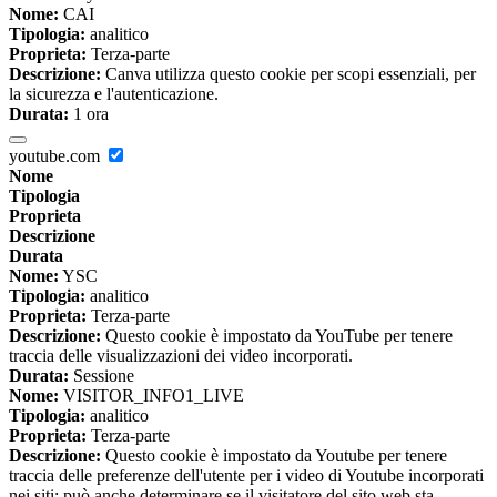
Nome:
CAI
Tipologia:
analitico
Proprieta:
Terza-parte
Descrizione:
Canva utilizza questo cookie per scopi essenziali, per
la sicurezza e l'autenticazione.
Durata:
1 ora
youtube.com
Nome
Tipologia
Proprieta
Descrizione
Durata
Nome:
YSC
Tipologia:
analitico
Proprieta:
Terza-parte
Descrizione:
Questo cookie è impostato da YouTube per tenere
traccia delle visualizzazioni dei video incorporati.
Durata:
Sessione
Nome:
VISITOR_INFO1_LIVE
Tipologia:
analitico
Proprieta:
Terza-parte
Descrizione:
Questo cookie è impostato da Youtube per tenere
traccia delle preferenze dell'utente per i video di Youtube incorporati
nei siti; può anche determinare se il visitatore del sito web sta