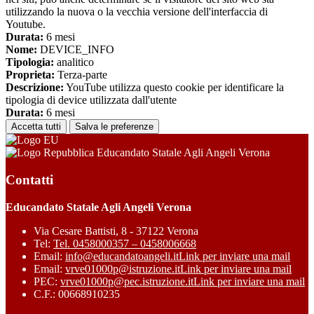
utilizzando la nuova o la vecchia versione dell'interfaccia di
Youtube.
Durata:
6 mesi
Nome:
DEVICE_INFO
Tipologia:
analitico
Proprieta:
Terza-parte
Descrizione:
YouTube utilizza questo cookie per identificare la
tipologia di device utilizzata dall'utente
Durata:
6 mesi
Accetta tutti
Salva le preferenze
Educandato Statale Agli Angeli Verona
Contatti
Educandato Statale Agli Angeli Verona
Via Cesare Battisti, 8 - 37122 Verona
Tel:
Tel. 0458000357 – 0458006668
Email:
info@educandatoangeli.it
Link per inviare una mail
Email:
vrve01000p@istruzione.it
Link per inviare una mail
PEC:
vrve01000p@pec.istruzione.it
Link per inviare una mail
C.F.: 00668910235