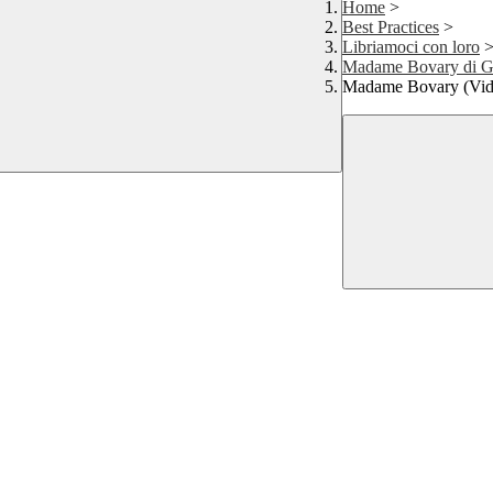
Home
>
Best Practices
>
Libriamoci con loro
Madame Bovary di G
Madame Bovary (Vid