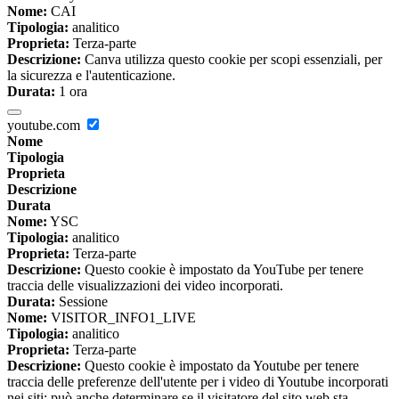
Nome:
CAI
Tipologia:
analitico
Proprieta:
Terza-parte
Descrizione:
Canva utilizza questo cookie per scopi essenziali, per
la sicurezza e l'autenticazione.
Durata:
1 ora
youtube.com
Nome
Tipologia
Proprieta
Descrizione
Durata
Nome:
YSC
Tipologia:
analitico
Proprieta:
Terza-parte
Descrizione:
Questo cookie è impostato da YouTube per tenere
traccia delle visualizzazioni dei video incorporati.
Durata:
Sessione
Nome:
VISITOR_INFO1_LIVE
Tipologia:
analitico
Proprieta:
Terza-parte
Descrizione:
Questo cookie è impostato da Youtube per tenere
traccia delle preferenze dell'utente per i video di Youtube incorporati
nei siti; può anche determinare se il visitatore del sito web sta