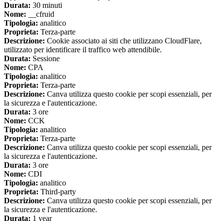
Durata:
30 minuti
Nome:
__cfruid
Tipologia:
analitico
Proprieta:
Terza-parte
Descrizione:
Cookie associato ai siti che utilizzano CloudFlare,
utilizzato per identificare il traffico web attendibile.
Durata:
Sessione
Nome:
CPA
Tipologia:
analitico
Proprieta:
Terza-parte
Descrizione:
Canva utilizza questo cookie per scopi essenziali, per
la sicurezza e l'autenticazione.
Durata:
3 ore
Nome:
CCK
Tipologia:
analitico
Proprieta:
Terza-parte
Descrizione:
Canva utilizza questo cookie per scopi essenziali, per
la sicurezza e l'autenticazione.
Durata:
3 ore
Nome:
CDI
Tipologia:
analitico
Proprieta:
Third-party
Descrizione:
Canva utilizza questo cookie per scopi essenziali, per
la sicurezza e l'autenticazione.
Durata:
1 year