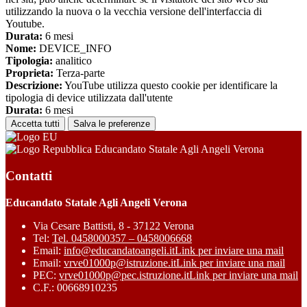
utilizzando la nuova o la vecchia versione dell'interfaccia di
Youtube.
Durata:
6 mesi
Nome:
DEVICE_INFO
Tipologia:
analitico
Proprieta:
Terza-parte
Descrizione:
YouTube utilizza questo cookie per identificare la
tipologia di device utilizzata dall'utente
Durata:
6 mesi
Accetta tutti
Salva le preferenze
Educandato Statale Agli Angeli Verona
Contatti
Educandato Statale Agli Angeli Verona
Via Cesare Battisti, 8 - 37122 Verona
Tel:
Tel. 0458000357 – 0458006668
Email:
info@educandatoangeli.it
Link per inviare una mail
Email:
vrve01000p@istruzione.it
Link per inviare una mail
PEC:
vrve01000p@pec.istruzione.it
Link per inviare una mail
C.F.: 00668910235