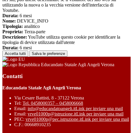
utilizzando la nuova o la vecchia versione dell'interfaccia di
Youtube.
Durata:
6 mesi
Nome:
DEVICE_INFO
Tipologia:
analitico
Proprieta:
Terza-parte
Descrizione:
YouTube utilizza questo cookie per identificare la
tipologia di device utilizzata dall'utente
Durata:
6 mesi
Accetta tutti
Salva le preferenze
Educandato Statale Agli Angeli Verona
Contatti
Educandato Statale Agli Angeli Verona
Via Cesare Battisti, 8 - 37122 Verona
Tel:
Tel. 0458000357 – 0458006668
Email:
info@educandatoangeli.it
Link per inviare una mail
Email:
vrve01000p@istruzione.it
Link per inviare una mail
PEC:
vrve01000p@pec.istruzione.it
Link per inviare una mail
C.F.: 00668910235