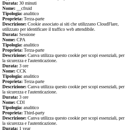
Durata:
30 minuti
Nome:
__cfruid
Tipologia:
analitico
Proprieta:
Terza-parte
Descrizione:
Cookie associato ai siti che utilizzano CloudFlare,
utilizzato per identificare il traffico web attendibile.
Durata:
Sessione
Nome:
CPA
Tipologia:
analitico
Proprieta:
Terza-parte
Descrizione:
Canva utilizza questo cookie per scopi essenziali, per
la sicurezza e l'autenticazione.
Durata:
3 ore
Nome:
CCK
Tipologia:
analitico
Proprieta:
Terza-parte
Descrizione:
Canva utilizza questo cookie per scopi essenziali, per
la sicurezza e l'autenticazione.
Durata:
3 ore
Nome:
CDI
Tipologia:
analitico
Proprieta:
Third-party
Descrizione:
Canva utilizza questo cookie per scopi essenziali, per
la sicurezza e l'autenticazione.
Durata:
1 year