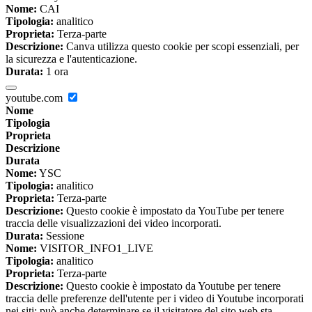
Nome:
CAI
Tipologia:
analitico
Proprieta:
Terza-parte
Descrizione:
Canva utilizza questo cookie per scopi essenziali, per
la sicurezza e l'autenticazione.
Durata:
1 ora
youtube.com
Nome
Tipologia
Proprieta
Descrizione
Durata
Nome:
YSC
Tipologia:
analitico
Proprieta:
Terza-parte
Descrizione:
Questo cookie è impostato da YouTube per tenere
traccia delle visualizzazioni dei video incorporati.
Durata:
Sessione
Nome:
VISITOR_INFO1_LIVE
Tipologia:
analitico
Proprieta:
Terza-parte
Descrizione:
Questo cookie è impostato da Youtube per tenere
traccia delle preferenze dell'utente per i video di Youtube incorporati
nei siti; può anche determinare se il visitatore del sito web sta