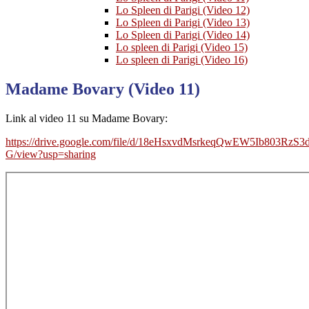
Lo Spleen di Parigi (Video 12)
Lo Spleen di Parigi (Video 13)
Lo Spleen di Parigi (Video 14)
Lo spleen di Parigi (Video 15)
Lo spleen di Parigi (Video 16)
Madame Bovary (Video 11)
Link al video 11 su Madame Bovary:
https://drive.google.com/file/d/18eHsxvdMsrkeqQwEW5Ib803RzS3
G/view?usp=sharing