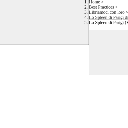
Home
>
Best Practices
>
Libriamoci con loro
Lo Spleen di Parigi d
Lo Spleen di Parigi (