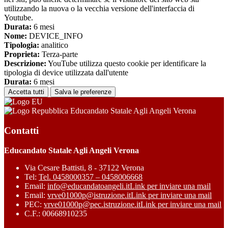
utilizzando la nuova o la vecchia versione dell'interfaccia di
Youtube.
Durata:
6 mesi
Nome:
DEVICE_INFO
Tipologia:
analitico
Proprieta:
Terza-parte
Descrizione:
YouTube utilizza questo cookie per identificare la
tipologia di device utilizzata dall'utente
Durata:
6 mesi
Accetta tutti
Salva le preferenze
Educandato Statale Agli Angeli Verona
Contatti
Educandato Statale Agli Angeli Verona
Via Cesare Battisti, 8 - 37122 Verona
Tel:
Tel. 0458000357 – 0458006668
Email:
info@educandatoangeli.it
Link per inviare una mail
Email:
vrve01000p@istruzione.it
Link per inviare una mail
PEC:
vrve01000p@pec.istruzione.it
Link per inviare una mail
C.F.: 00668910235