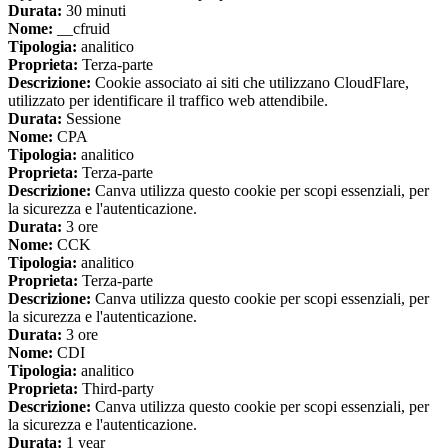
Durata:
30 minuti
Nome:
__cfruid
Tipologia:
analitico
Proprieta:
Terza-parte
Descrizione:
Cookie associato ai siti che utilizzano CloudFlare,
utilizzato per identificare il traffico web attendibile.
Durata:
Sessione
Nome:
CPA
Tipologia:
analitico
Proprieta:
Terza-parte
Descrizione:
Canva utilizza questo cookie per scopi essenziali, per
la sicurezza e l'autenticazione.
Durata:
3 ore
Nome:
CCK
Tipologia:
analitico
Proprieta:
Terza-parte
Descrizione:
Canva utilizza questo cookie per scopi essenziali, per
la sicurezza e l'autenticazione.
Durata:
3 ore
Nome:
CDI
Tipologia:
analitico
Proprieta:
Third-party
Descrizione:
Canva utilizza questo cookie per scopi essenziali, per
la sicurezza e l'autenticazione.
Durata:
1 year