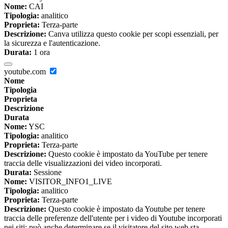
Nome:
CAI
Tipologia:
analitico
Proprieta:
Terza-parte
Descrizione:
Canva utilizza questo cookie per scopi essenziali, per
la sicurezza e l'autenticazione.
Durata:
1 ora
youtube.com
Nome
Tipologia
Proprieta
Descrizione
Durata
Nome:
YSC
Tipologia:
analitico
Proprieta:
Terza-parte
Descrizione:
Questo cookie è impostato da YouTube per tenere
traccia delle visualizzazioni dei video incorporati.
Durata:
Sessione
Nome:
VISITOR_INFO1_LIVE
Tipologia:
analitico
Proprieta:
Terza-parte
Descrizione:
Questo cookie è impostato da Youtube per tenere
traccia delle preferenze dell'utente per i video di Youtube incorporati
nei siti; può anche determinare se il visitatore del sito web sta