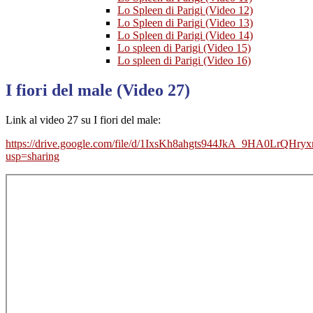
Lo Spleen di Parigi (Video 12)
Lo Spleen di Parigi (Video 13)
Lo Spleen di Parigi (Video 14)
Lo spleen di Parigi (Video 15)
Lo spleen di Parigi (Video 16)
I fiori del male (Video 27)
Link al video 27 su I fiori del male:
https://drive.google.com/file/d/1IxsKh8ahgts944JkA_9HA0LrQHryx
usp=sharing