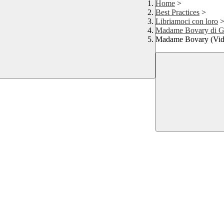
Home
>
Best Practices
>
Libriamoci con loro
Madame Bovary di G
Madame Bovary (Vid