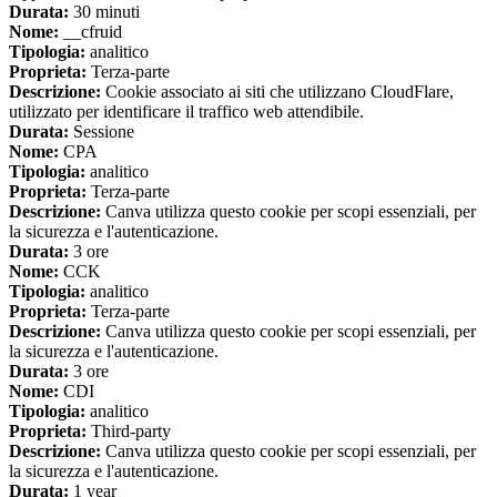
Durata:
30 minuti
Nome:
__cfruid
Tipologia:
analitico
Proprieta:
Terza-parte
Descrizione:
Cookie associato ai siti che utilizzano CloudFlare,
utilizzato per identificare il traffico web attendibile.
Durata:
Sessione
Nome:
CPA
Tipologia:
analitico
Proprieta:
Terza-parte
Descrizione:
Canva utilizza questo cookie per scopi essenziali, per
la sicurezza e l'autenticazione.
Durata:
3 ore
Nome:
CCK
Tipologia:
analitico
Proprieta:
Terza-parte
Descrizione:
Canva utilizza questo cookie per scopi essenziali, per
la sicurezza e l'autenticazione.
Durata:
3 ore
Nome:
CDI
Tipologia:
analitico
Proprieta:
Third-party
Descrizione:
Canva utilizza questo cookie per scopi essenziali, per
la sicurezza e l'autenticazione.
Durata:
1 year