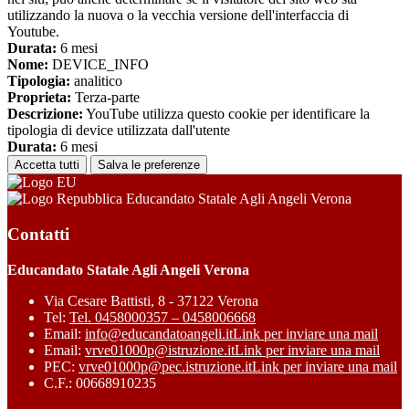
utilizzando la nuova o la vecchia versione dell'interfaccia di
Youtube.
Durata:
6 mesi
Nome:
DEVICE_INFO
Tipologia:
analitico
Proprieta:
Terza-parte
Descrizione:
YouTube utilizza questo cookie per identificare la
tipologia di device utilizzata dall'utente
Durata:
6 mesi
Accetta tutti
Salva le preferenze
Educandato Statale Agli Angeli Verona
Contatti
Educandato Statale Agli Angeli Verona
Via Cesare Battisti, 8 - 37122 Verona
Tel:
Tel. 0458000357 – 0458006668
Email:
info@educandatoangeli.it
Link per inviare una mail
Email:
vrve01000p@istruzione.it
Link per inviare una mail
PEC:
vrve01000p@pec.istruzione.it
Link per inviare una mail
C.F.: 00668910235