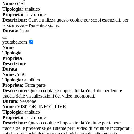
Nome:
CAI
Tipologia:
analitico
Proprieta:
Terza-parte
Descrizione:
Canva utilizza questo cookie per scopi essenziali, per
la sicurezza e l'autenticazione.
Durata:
1 ora
youtube.com
Nome
Tipologia
Proprieta
Descrizione
Durata
Nome:
YSC
Tipologia:
analitico
Proprieta:
Terza-parte
Descrizione:
Questo cookie è impostato da YouTube per tenere
traccia delle visualizzazioni dei video incorporati.
Durata:
Sessione
Nome:
VISITOR_INFO1_LIVE
Tipologia:
analitico
Proprieta:
Terza-parte
Descrizione:
Questo cookie è impostato da Youtube per tenere
traccia delle preferenze dell'utente per i video di Youtube incorporati
nei siti; può anche determinare se il visitatore del sito web sta