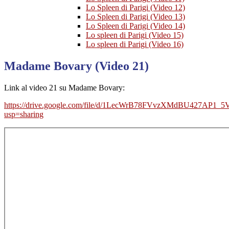
Lo Spleen di Parigi (Video 12)
Lo Spleen di Parigi (Video 13)
Lo Spleen di Parigi (Video 14)
Lo spleen di Parigi (Video 15)
Lo spleen di Parigi (Video 16)
Madame Bovary (Video 21)
Link al video 21 su Madame Bovary:
https://drive.google.com/file/d/1LecWrB78FVvzXMdBU427AP1_5
usp=sharing