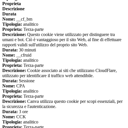
Proprieta
Descrizione
Durata
Nome:
__cf_bm
Tipologia:
analitico
Proprieta:
Terza-parte
Descrizione:
Questo cookie viene utilizzato per distinguere tra
umani e bot. Ciò è vantaggioso per il sito Web, al fine di effettuare
rapporti validi sull'utilizzo del proprio sito Web.
Durata:
30 minuti
Nome:
__cfruid
Tipologia:
analitico
Proprieta:
Terza-parte
Descrizione:
Cookie associato ai siti che utilizzano CloudFlare,
utilizzato per identificare il traffico web attendibile.
Durata:
Sessione
Nome:
CPA
Tipologia:
analitico
Proprieta:
Terza-parte
Descrizione:
Canva utilizza questo cookie per scopi essenziali, per
la sicurezza e l'autenticazione.
Durata:
3 ore
Nome:
CCK
Tipologia:
analitico
Proprieta:
Terza-parte