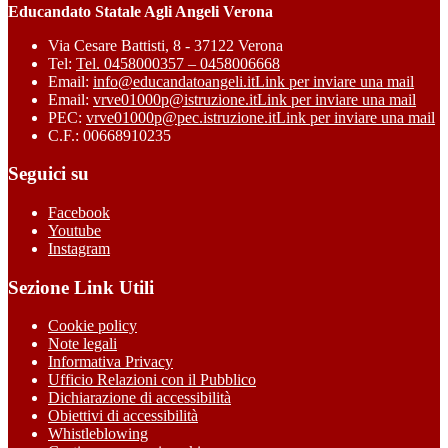
Educandato Statale Agli Angeli Verona
Via Cesare Battisti, 8 - 37122 Verona
Tel:
Tel. 0458000357 – 0458006668
Email:
info@educandatoangeli.it
Link per inviare una mail
Email:
vrve01000p@istruzione.it
Link per inviare una mail
PEC:
vrve01000p@pec.istruzione.it
Link per inviare una mail
C.F.: 00668910235
Seguici su
Facebook
Youtube
Instagram
Sezione Link Utili
Cookie policy
Note legali
Informativa Privacy
Ufficio Relazioni con il Pubblico
Dichiarazione di accessibilità
Obiettivi di accessibilità
Whistleblowing