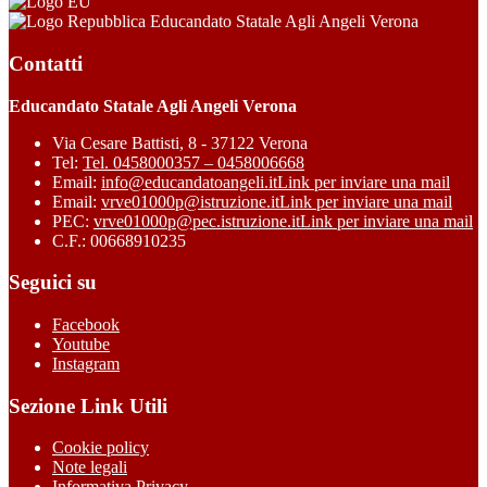
Educandato Statale Agli Angeli Verona
Contatti
Educandato Statale Agli Angeli Verona
Via Cesare Battisti, 8 - 37122 Verona
Tel:
Tel. 0458000357 – 0458006668
Email:
info@educandatoangeli.it
Link per inviare una mail
Email:
vrve01000p@istruzione.it
Link per inviare una mail
PEC:
vrve01000p@pec.istruzione.it
Link per inviare una mail
C.F.: 00668910235
Seguici su
Facebook
Youtube
Instagram
Sezione Link Utili
Cookie policy
Note legali
Informativa Privacy