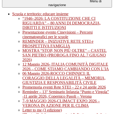
Menu di
navigazione
Scuola e territorio: educare insieme
“1946–2026: LA COSTITUZIONE CHE CI
RIGUARDA” – 80 ANNI DI DEMOCRAZIA,
DIRITTI E ISTITUZIONI
Presentazione evento Cinevisioni – Percorsi
cinematografici per le scuole
REMINDER – INIZIATIVE RETE STEI e
PROSPETTIVA FAMIGLIA
MOSTRA “STOP, NON PIÙ OLTRE” – CASTEL
SAN PIETRO (PROROGA FINO AL 7 GIUGNO
2026)
12 Maggio 2026- ITALIA COMUNITÀ DIGITALE
2026 – COME STIAMO CAMBIANDO CON L’IA
06 Maggio 2026-ROCCO CHINNICI: IL
CORAGGIO DELLA LEGALITÀ – MEMORIA,
GIUSTIZIA E RESPONSABILITÀ CIVILE
Promemoria eventi Rete STEI – 22 e 24 aprile 2026
Reminder – 13° Seminario Infanzia “Punto e Virgola”
-11 aprile 2026, Copernico Pasoli – Verona
7–9 MAGGIO 2026-CLIMACT EXPO 2026 –
VERONA IN AZIONE PER IL CLIMA
Letter to me (3 edizione)