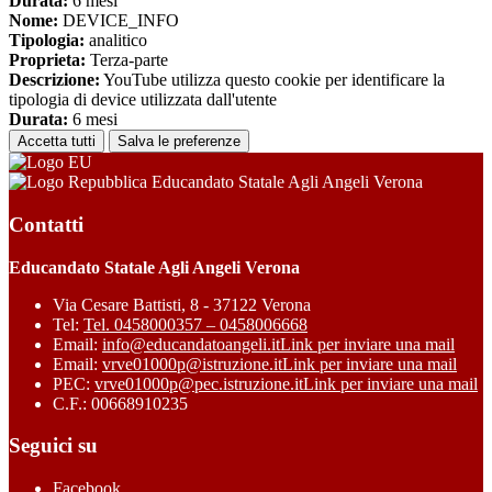
Durata:
6 mesi
Nome:
DEVICE_INFO
Tipologia:
analitico
Proprieta:
Terza-parte
Descrizione:
YouTube utilizza questo cookie per identificare la
tipologia di device utilizzata dall'utente
Durata:
6 mesi
Accetta tutti
Salva le preferenze
Educandato Statale Agli Angeli Verona
Contatti
Educandato Statale Agli Angeli Verona
Via Cesare Battisti, 8 - 37122 Verona
Tel:
Tel. 0458000357 – 0458006668
Email:
info@educandatoangeli.it
Link per inviare una mail
Email:
vrve01000p@istruzione.it
Link per inviare una mail
PEC:
vrve01000p@pec.istruzione.it
Link per inviare una mail
C.F.: 00668910235
Seguici su
Facebook