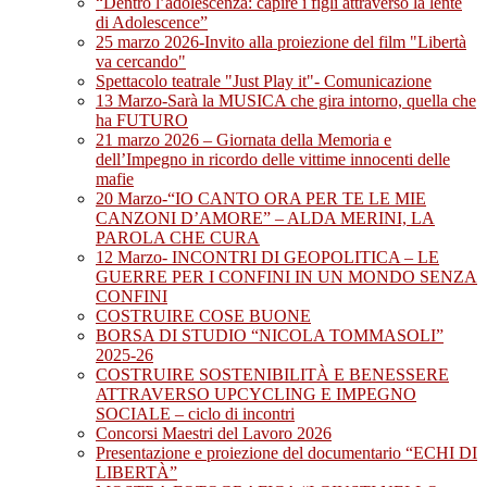
“Dentro l’adolescenza: capire i figli attraverso la lente
di Adolescence”
25 marzo 2026-Invito alla proiezione del film "Libertà
va cercando"
Spettacolo teatrale "Just Play it"- Comunicazione
13 Marzo-Sarà la MUSICA che gira intorno, quella che
ha FUTURO
21 marzo 2026 – Giornata della Memoria e
dell’Impegno in ricordo delle vittime innocenti delle
mafie
20 Marzo-“IO CANTO ORA PER TE LE MIE
CANZONI D’AMORE” – ALDA MERINI, LA
PAROLA CHE CURA
12 Marzo- INCONTRI DI GEOPOLITICA – LE
GUERRE PER I CONFINI IN UN MONDO SENZA
CONFINI
COSTRUIRE COSE BUONE
BORSA DI STUDIO “NICOLA TOMMASOLI”
2025-26
COSTRUIRE SOSTENIBILITÀ E BENESSERE
ATTRAVERSO UPCYCLING E IMPEGNO
SOCIALE – ciclo di incontri
Concorsi Maestri del Lavoro 2026
Presentazione e proiezione del documentario “ECHI DI
LIBERTÀ”