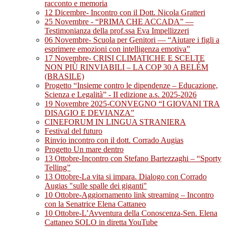
racconto e memoria
12 Dicembre- Incontro con il Dott. Nicola Gratteri
25 Novembre - “PRIMA CHE ACCADA” —
Testimonianza della prof.ssa Eva Impellizzeri
06 Novembre- Scuola per Genitori — “Aiutare i figli a
esprimere emozioni con intelligenza emotiva”
17 Novembre- CRISI CLIMATICHE E SCELTE
NON PIÙ RINVIABILI – LA COP 30 A BELÉM
(BRASILE)
Progetto “Insieme contro le dipendenze – Educazione,
Scienza e Legalità” - II edizione a.s. 2025-2026
19 Novembre 2025-CONVEGNO “I GIOVANI TRA
DISAGIO E DEVIANZA”
CINEFORUM IN LINGUA STRANIERA
Festival del futuro
Rinvio incontro con il dott. Corrado Augias
Progetto Un mare dentro
13 Ottobre-Incontro con Stefano Bartezzaghi – “Sporty
Telling”
13 Ottobre-La vita si impara. Dialogo con Corrado
Augias "sulle spalle dei giganti"
10 Ottobre-Aggiornamento link streaming – Incontro
con la Senatrice Elena Cattaneo
10 Ottobre-L’Avventura della Conoscenza-Sen. Elena
Cattaneo SOLO in diretta YouTube