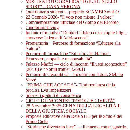
MOSTRA FOTOGRAFICA “I GIUSTI NELLO
SPORT” – CASA VERONA
Questionario studenti – progetto SCAMBIAmoLO
22 Gennaio 2026- "Il voto non misura il valore"
Commemorazione ufficiale del Giorno del Ricordo
Cineforum Living
Incontro formativo “Dentro l’adolescenza: capire i figli
attraverso la lente di Adolescence”
Promemoria – Percorso di formazione “Educare alla
Natura”
Percorso di formazione “Educare alla Natura".
Benessere, empatia e responsabilità”
Palazzo Maffei — ciclo di incontri “Illustri sconosciuti”
(20/10) e “Nobili ironie” (26/01)
Percorso di Geopolitica – Incontri con il dott. Stefano
Verzè
“PRIMA CHE ACCADA”- Testimonianza della
prof.ssa Eva Impellizzeri
Sportelli gratuiti di consulenza
CICLO DI INCONTRI “POPOLI E CIVILTÀ”
28 Novembre 2025-CENA DELLA LEGALITÀ E
DELLA GIUSTIZIA SOCIALE
Proposte educative della Rete STEI per le Scuole del
Primo Ciclo
“Storie che diventano luce” — Il cinema come sguardo,