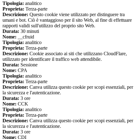
Tipologia:
analitico
Proprieta:
Terza-parte
Descrizione:
Questo cookie viene utilizzato per distinguere tra
umani e bot. Ciò è vantaggioso per il sito Web, al fine di effettuare
rapporti validi sull'utilizzo del proprio sito Web.
Durata:
30 minuti
Nome:
__cfruid
Tipologia:
analitico
Proprieta:
Terza-parte
Descrizione:
Cookie associato ai siti che utilizzano CloudFlare,
utilizzato per identificare il traffico web attendibile.
Durata:
Sessione
Nome:
CPA
Tipologia:
analitico
Proprieta:
Terza-parte
Descrizione:
Canva utilizza questo cookie per scopi essenziali, per
la sicurezza e l'autenticazione.
Durata:
3 ore
Nome:
CCK
Tipologia:
analitico
Proprieta:
Terza-parte
Descrizione:
Canva utilizza questo cookie per scopi essenziali, per
la sicurezza e l'autenticazione.
Durata:
3 ore
Nome:
CDI