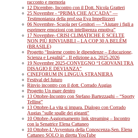
racconto e memoria
12 Dicembre- Incontro con il Dott. Nicola Gratteri
25 Novembre - “PRIMA CHE ACCADA” —
Testimonianza della prof.ssa Eva Impellizzeri
06 Novembre- Scuola per Genitori — “Aiutare i figli a
esprimere emozioni con intelligenza emotiva”
17 Novembre- CRISI CLIMATICHE E SCELTE
NON PIÙ RINVIABILI – LA COP 30 A BELÉM
(BRASILE)
Progetto “Insieme contro le dipendenze – Educazione,
Scienza e Legalità” - II edizione a.s. 2025-2026
19 Novembre 2025-CONVEGNO “I GIOVANI TRA
DISAGIO E DEVIANZA”
CINEFORUM IN LINGUA STRANIERA
Festival del futuro
Rinvio incontro con il dott. Corrado Augias
Progetto Un mare dentro
13 Ottobre-Incontro con Stefano Bartezzaghi – “Sporty
Telling”
13 Ottobre-La vita si impara. Dialogo con Corrado
Augias "sulle spalle dei giganti"
10 Ottobre-Aggiornamento link streaming – Incontro
con la Senatrice Elena Cattaneo
10 Ottobre-L’Avventura della Conoscenza-Sen. Elena
Cattaneo SOLO in diretta YouTube