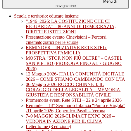
Menu di
navigazione
Scuola e territorio: educare insieme
“1946–2026: LA COSTITUZIONE CHE CI
RIGUARDA” – 80 ANNI DI DEMOCRAZIA,
DIRITTI E ISTITUZIONI
Presentazione evento Cinevisioni – Percorsi
cinematografici per le scuole
REMINDER – INIZIATIVE RETE STEI e
PROSPETTIVA FAMIGLIA
MOSTRA “STOP, NON PIÙ OLTRE” – CASTEL
SAN PIETRO (PROROGA FINO AL 7 GIUGNO
2026)
12 Maggio 2026- ITALIA COMUNITÀ DIGITALE
2026 – COME STIAMO CAMBIANDO CON L’IA
06 Maggio 2026-ROCCO CHINNICI: IL
CORAGGIO DELLA LEGALITÀ – MEMORIA,
GIUSTIZIA E RESPONSABILITÀ CIVILE
Promemoria eventi Rete STEI – 22 e 24 aprile 2026
Reminder – 13° Seminario Infanzia “Punto e Virgola”
-11 aprile 2026, Copernico Pasoli – Verona
7–9 MAGGIO 2026-CLIMACT EXPO 2026 –
VERONA IN AZIONE PER IL CLIMA
Letter to me (3 edizione)