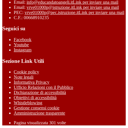
Email:
info@educandatoangeli.it
Link per inviare una mail
Email:
vrve01000p@istruzione.it
Link per inviare una mail
PEC:
vrve01000p@pec.istruzione.it
Link per inviare una mail
C.F.: 00668910235
Seguici su
Facebook
Youtube
Instagram
Sezione Link Utili
Cookie policy
Note legali
Informativa Privacy
Ufficio Relazioni con il Pubblico
Dichiarazione di accessibilità
Obiettivi di accessibilità
Whistleblowing
Gestione consensi cookie
Amministrazione trasparente
Pagina visualizzata
301
volte