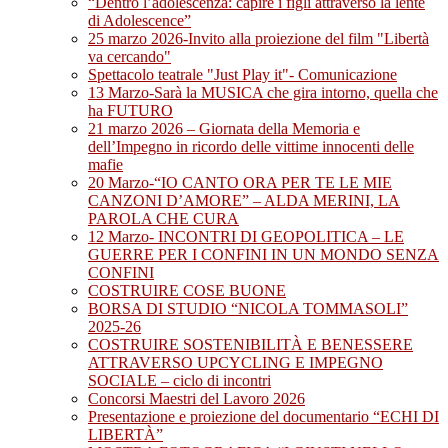
“Dentro l’adolescenza: capire i figli attraverso la lente
di Adolescence”
25 marzo 2026-Invito alla proiezione del film "Libertà
va cercando"
Spettacolo teatrale "Just Play it"- Comunicazione
13 Marzo-Sarà la MUSICA che gira intorno, quella che
ha FUTURO
21 marzo 2026 – Giornata della Memoria e
dell’Impegno in ricordo delle vittime innocenti delle
mafie
20 Marzo-“IO CANTO ORA PER TE LE MIE
CANZONI D’AMORE” – ALDA MERINI, LA
PAROLA CHE CURA
12 Marzo- INCONTRI DI GEOPOLITICA – LE
GUERRE PER I CONFINI IN UN MONDO SENZA
CONFINI
COSTRUIRE COSE BUONE
BORSA DI STUDIO “NICOLA TOMMASOLI”
2025-26
COSTRUIRE SOSTENIBILITÀ E BENESSERE
ATTRAVERSO UPCYCLING E IMPEGNO
SOCIALE – ciclo di incontri
Concorsi Maestri del Lavoro 2026
Presentazione e proiezione del documentario “ECHI DI
LIBERTÀ”