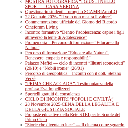
MOSTRA FOTOGRAFICA “I GIUSTI NELLO
SPORT” – CASA VERONA
Questionario studenti – progetto SCAMBIAmoLO
22 Gennaio 2026- "Il voto non misura il valore"
Commemorazione ufficiale del Giorno del Ricordo
Cineforum Living
Incontro formativo “Dentro l’adolescenza: capire i figli
attraverso la lente di Adolescence”
Promemoria – Percorso di formazione “Educare alla
Natura”
Percorso di formazione “Educare alla Natura".
Benessere, empatia e responsabilità”
Palazzo Maffei — ciclo di incontri “Illustri sconosciuti”
(20/10) e “Nobili ironie” (26/01)
Percorso di Geopolitica – Incontri con il dott. Stefano
Verzè
“PRIMA CHE ACCADA”- Testimonianza della
prof.ssa Eva Impellizzeri
Sportelli gratuiti di consulenza
CICLO DI INCONTRI “POPOLI E CIVILTÀ”
28 Novembre 2025-CENA DELLA LEGALITÀ E
DELLA GIUSTIZIA SOCIALE
Proposte educative della Rete STEI per le Scuole del
Primo Ciclo
“Storie che diventano luce” — Il cinema come sguardo,