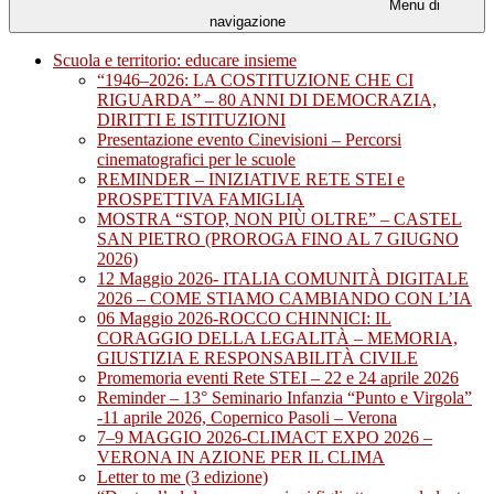
Menu di
navigazione
Scuola e territorio: educare insieme
“1946–2026: LA COSTITUZIONE CHE CI
RIGUARDA” – 80 ANNI DI DEMOCRAZIA,
DIRITTI E ISTITUZIONI
Presentazione evento Cinevisioni – Percorsi
cinematografici per le scuole
REMINDER – INIZIATIVE RETE STEI e
PROSPETTIVA FAMIGLIA
MOSTRA “STOP, NON PIÙ OLTRE” – CASTEL
SAN PIETRO (PROROGA FINO AL 7 GIUGNO
2026)
12 Maggio 2026- ITALIA COMUNITÀ DIGITALE
2026 – COME STIAMO CAMBIANDO CON L’IA
06 Maggio 2026-ROCCO CHINNICI: IL
CORAGGIO DELLA LEGALITÀ – MEMORIA,
GIUSTIZIA E RESPONSABILITÀ CIVILE
Promemoria eventi Rete STEI – 22 e 24 aprile 2026
Reminder – 13° Seminario Infanzia “Punto e Virgola”
-11 aprile 2026, Copernico Pasoli – Verona
7–9 MAGGIO 2026-CLIMACT EXPO 2026 –
VERONA IN AZIONE PER IL CLIMA
Letter to me (3 edizione)