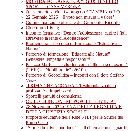
MOSTRA FOTOGRAFICA “I GIUSTI NELLO
SPORT” – CASA VERONA
Questionario studenti – progetto SCAMBIAmoLO
22 Gennaio 2026- "Il voto non misura il valore"
Commemorazione ufficiale del Giorno del Ricordo
Cineforum Living
Incontro formativo “Dentro l’adolescenza: capire i figli
attraverso la lente di Adolescence”
Promemoria – Percorso di formazione “Educare alla
Natura”
Percorso di formazione “Educare alla Natura".
Benessere, empatia e responsabilità”
Palazzo Maffei — ciclo di incontri “Illustri sconosciuti”
(20/10) e “Nobili ironie” (26/01)
Percorso di Geopolitica – Incontri con il dott. Stefano
Verzè
“PRIMA CHE ACCADA”- Testimonianza della
prof.ssa Eva Impellizzeri
Sportelli gratuiti di consulenza
CICLO DI INCONTRI “POPOLI E CIVILTÀ”
28 Novembre 2025-CENA DELLA LEGALITÀ E
DELLA GIUSTIZIA SOCIALE
Proposte educative della Rete STEI per le Scuole del
Primo Ciclo
“Storie che diventano luce” — Il cinema come sguardo,