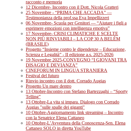
racconto e memoria
12 Dicembre- Incontro con il Dott. Nicola Gratteri
25 Novembre - “PRIMA CHE ACCADA” —
Testimonianza della prof.ssa Eva Impellizzeri
06 Novembre- Scuola per Genitori — “Aiutare i figli a
esprimere emozioni con intelligenza emotiva”
17 Novembre- CRISI CLIMATICHE E SCELTE
NON PIÙ RINVIABILI – LA COP 30 A BELÉM
(BRASILE)
Progetto “Insieme contro le dipendenze – Educazione,
Scienza e Legalità” - II edizione a.s. 2025-2026
19 Novembre 2025-CONVEGNO “I GIOVANI TRA
DISAGIO E DEVIANZA”
CINEFORUM IN LINGUA STRANIERA
Festival del futuro
Rinvio incontro con il dott. Corrado Augias
Progetto Un mare dentro
13 Ottobre-Incontro con Stefano Bartezzaghi – “Sporty
Telling”
13 Ottobre-La vita si impara. Dialogo con Corrado
Augias "sulle spalle dei giganti"
10 Ottobre-Aggiornamento link streaming – Incontro
con la Senatrice Elena Cattaneo
10 Ottobre-L’Avventura della Conoscenza-Sen. Elena
Cattaneo SOLO in diretta YouTube