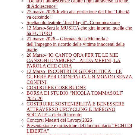
“Dentro l’adolescenza: capire i figli attraverso la lente
di Adolescence”
25 marzo 2026-Invito alla proiezione del film "Libertà
va cercando"
Spettacolo teatrale "Just Play it"- Comunicazione
13 Marzo-Sarà la MUSICA che gira intorno, quella che
ha FUTURO
21 marzo 2026 – Giornata della Memoria e
dell’Impegno in ricordo delle vittime innocenti delle
mafie
20 Marzo-“IO CANTO ORA PER TE LE MIE
CANZONI D’AMORE” – ALDA MERINI, LA
PAROLA CHE CURA
12 Marzo- INCONTRI DI GEOPOLITICA – LE
GUERRE PER I CONFINI IN UN MONDO SENZA
CONFINI
COSTRUIRE COSE BUONE
BORSA DI STUDIO “NICOLA TOMMASOLI”
2025-26
COSTRUIRE SOSTENIBILITÀ E BENESSERE
ATTRAVERSO UPCYCLING E IMPEGNO
SOCIALE – ciclo di incontri
Concorsi Maestri del Lavoro 2026
Presentazione e proiezione del documentario “ECHI DI
LIBERTÀ”