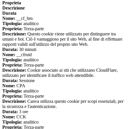
Proprieta
Descrizione
Durata
Nome:
__cf_bm
Tipologia:
analitico
Proprieta:
Terza-parte
Descrizione:
Questo cookie viene utilizzato per distinguere tra
umani e bot. Ciò è vantaggioso per il sito Web, al fine di effettuare
rapporti validi sull'utilizzo del proprio sito Web.
Durata:
30 minuti
Nome:
__cfruid
Tipologia:
analitico
Proprieta:
Terza-parte
Descrizione:
Cookie associato ai siti che utilizzano CloudFlare,
utilizzato per identificare il traffico web attendibile.
Durata:
Sessione
Nome:
CPA
Tipologia:
analitico
Proprieta:
Terza-parte
Descrizione:
Canva utilizza questo cookie per scopi essenziali, per
la sicurezza e l'autenticazione.
Durata:
3 ore
Nome:
CCK
Tipologia:
analitico
Proprieta:
Terza-parte