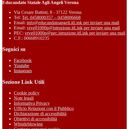
Educandato Statale Agli Angeli Verona
Via Cesare Battisti, 8 - 37122 Verona
Tel:
Tel. 0458000357 – 0458006668
Email:
info@educandatoangeli.it
Link per inviare una mail
Email:
vrve01000p@istruzione.it
Link per inviare una mail
PEC:
vrve01000p@pec.istruzione.it
Link per inviare una mail
C.F.: 00668910235
Seguici su
Facebook
Youtube
Instagram
Sezione Link Utili
Cookie policy
Note legali
Informativa Privacy
Ufficio Relazioni con il Pubblico
Dichiarazione di accessibilità
Obiettivi di accessibilità
Whistleblowing