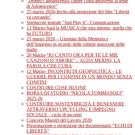
“Dentro l’adolescenza: capire i figli attraverso la lente
di Adolescence”
25 marzo 2026-Invito alla proiezione del film "Libertà
va cercando"
Spettacolo teatrale "Just Play it"- Comunicazione
13 Marzo-Sarà la MUSICA che gira intorno, quella che
ha FUTURO
21 marzo 2026 – Giornata della Memoria e
dell’Impegno in ricordo delle vittime innocenti delle
mafie
20 Marzo-“IO CANTO ORA PER TE LE MIE
CANZONI D’AMORE” – ALDA MERINI, LA
PAROLA CHE CURA
12 Marzo- INCONTRI DI GEOPOLITICA – LE
GUERRE PER I CONFINI IN UN MONDO SENZA
CONFINI
COSTRUIRE COSE BUONE
BORSA DI STUDIO “NICOLA TOMMASOLI”
2025-26
COSTRUIRE SOSTENIBILITÀ E BENESSERE
ATTRAVERSO UPCYCLING E IMPEGNO
SOCIALE – ciclo di incontri
Concorsi Maestri del Lavoro 2026
Presentazione e proiezione del documentario “ECHI DI
LIBERTÀ”