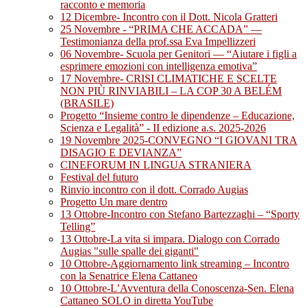
racconto e memoria
12 Dicembre- Incontro con il Dott. Nicola Gratteri
25 Novembre - “PRIMA CHE ACCADA” —
Testimonianza della prof.ssa Eva Impellizzeri
06 Novembre- Scuola per Genitori — “Aiutare i figli a
esprimere emozioni con intelligenza emotiva”
17 Novembre- CRISI CLIMATICHE E SCELTE
NON PIÙ RINVIABILI – LA COP 30 A BELÉM
(BRASILE)
Progetto “Insieme contro le dipendenze – Educazione,
Scienza e Legalità” - II edizione a.s. 2025-2026
19 Novembre 2025-CONVEGNO “I GIOVANI TRA
DISAGIO E DEVIANZA”
CINEFORUM IN LINGUA STRANIERA
Festival del futuro
Rinvio incontro con il dott. Corrado Augias
Progetto Un mare dentro
13 Ottobre-Incontro con Stefano Bartezzaghi – “Sporty
Telling”
13 Ottobre-La vita si impara. Dialogo con Corrado
Augias "sulle spalle dei giganti"
10 Ottobre-Aggiornamento link streaming – Incontro
con la Senatrice Elena Cattaneo
10 Ottobre-L’Avventura della Conoscenza-Sen. Elena
Cattaneo SOLO in diretta YouTube