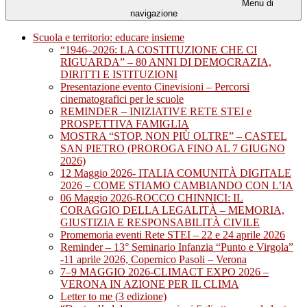
Menu di
navigazione
Scuola e territorio: educare insieme
“1946–2026: LA COSTITUZIONE CHE CI
RIGUARDA” – 80 ANNI DI DEMOCRAZIA,
DIRITTI E ISTITUZIONI
Presentazione evento Cinevisioni – Percorsi
cinematografici per le scuole
REMINDER – INIZIATIVE RETE STEI e
PROSPETTIVA FAMIGLIA
MOSTRA “STOP, NON PIÙ OLTRE” – CASTEL
SAN PIETRO (PROROGA FINO AL 7 GIUGNO
2026)
12 Maggio 2026- ITALIA COMUNITÀ DIGITALE
2026 – COME STIAMO CAMBIANDO CON L’IA
06 Maggio 2026-ROCCO CHINNICI: IL
CORAGGIO DELLA LEGALITÀ – MEMORIA,
GIUSTIZIA E RESPONSABILITÀ CIVILE
Promemoria eventi Rete STEI – 22 e 24 aprile 2026
Reminder – 13° Seminario Infanzia “Punto e Virgola”
-11 aprile 2026, Copernico Pasoli – Verona
7–9 MAGGIO 2026-CLIMACT EXPO 2026 –
VERONA IN AZIONE PER IL CLIMA
Letter to me (3 edizione)