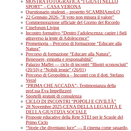
MOSTRA FOTOGRAFICA “I GIUSTI NELLO
SPORT” – CASA VERONA
Questionario studenti – progetto SCAMBIAmoLO
22 Gennaio 2026- "Il voto non misura il valore"
Commemorazione ufficiale del Giorno del Ricordo
Cineforum Living
Incontro formativo “Dentro l’adolescenza: capire i figli
attraverso la lente di Adolescence”
Promemoria – Percorso di formazione “Educare alla
Natura”
Percorso di formazione “Educare alla Natura".
Benessere, empatia e responsabilità”
Palazzo Maffei — ciclo di incontri “Illustri sconosciuti”
(20/10) e “Nobili ironie” (26/01)
Percorso di Geopolitica – Incontri con il dott. Stefano
Verzè
“PRIMA CHE ACCADA”- Testimonianza della
prof.ssa Eva Impellizzeri
Sportelli gratuiti di consulenza
CICLO DI INCONTRI “POPOLI E CIVILTÀ”
28 Novembre 2025-CENA DELLA LEGALITÀ E
DELLA GIUSTIZIA SOCIALE
Proposte educative della Rete STEI per le Scuole del
Primo Ciclo
“Storie che diventano luce” — Il cinema come sguardo,