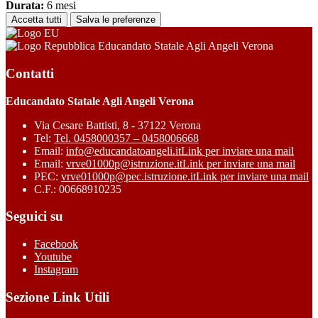
Durata:
6 mesi
Accetta tutti
Salva le preferenze
Educandato Statale Agli Angeli Verona
Contatti
Educandato Statale Agli Angeli Verona
Via Cesare Battisti, 8 - 37122 Verona
Tel:
Tel. 0458000357 – 0458006668
Email:
info@educandatoangeli.it
Link per inviare una mail
Email:
vrve01000p@istruzione.it
Link per inviare una mail
PEC:
vrve01000p@pec.istruzione.it
Link per inviare una mail
C.F.: 00668910235
Seguici su
Facebook
Youtube
Instagram
Sezione Link Utili