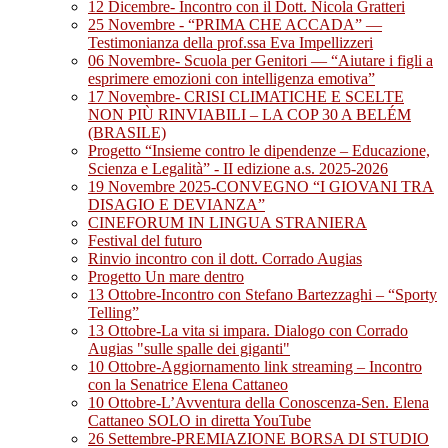
12 Dicembre- Incontro con il Dott. Nicola Gratteri
25 Novembre - “PRIMA CHE ACCADA” —
Testimonianza della prof.ssa Eva Impellizzeri
06 Novembre- Scuola per Genitori — “Aiutare i figli a
esprimere emozioni con intelligenza emotiva”
17 Novembre- CRISI CLIMATICHE E SCELTE
NON PIÙ RINVIABILI – LA COP 30 A BELÉM
(BRASILE)
Progetto “Insieme contro le dipendenze – Educazione,
Scienza e Legalità” - II edizione a.s. 2025-2026
19 Novembre 2025-CONVEGNO “I GIOVANI TRA
DISAGIO E DEVIANZA”
CINEFORUM IN LINGUA STRANIERA
Festival del futuro
Rinvio incontro con il dott. Corrado Augias
Progetto Un mare dentro
13 Ottobre-Incontro con Stefano Bartezzaghi – “Sporty
Telling”
13 Ottobre-La vita si impara. Dialogo con Corrado
Augias "sulle spalle dei giganti"
10 Ottobre-Aggiornamento link streaming – Incontro
con la Senatrice Elena Cattaneo
10 Ottobre-L’Avventura della Conoscenza-Sen. Elena
Cattaneo SOLO in diretta YouTube
26 Settembre-PREMIAZIONE BORSA DI STUDIO