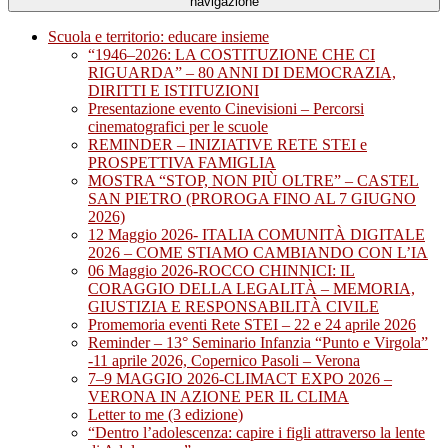
navigazione
Scuola e territorio: educare insieme
“1946–2026: LA COSTITUZIONE CHE CI
RIGUARDA” – 80 ANNI DI DEMOCRAZIA,
DIRITTI E ISTITUZIONI
Presentazione evento Cinevisioni – Percorsi
cinematografici per le scuole
REMINDER – INIZIATIVE RETE STEI e
PROSPETTIVA FAMIGLIA
MOSTRA “STOP, NON PIÙ OLTRE” – CASTEL
SAN PIETRO (PROROGA FINO AL 7 GIUGNO
2026)
12 Maggio 2026- ITALIA COMUNITÀ DIGITALE
2026 – COME STIAMO CAMBIANDO CON L’IA
06 Maggio 2026-ROCCO CHINNICI: IL
CORAGGIO DELLA LEGALITÀ – MEMORIA,
GIUSTIZIA E RESPONSABILITÀ CIVILE
Promemoria eventi Rete STEI – 22 e 24 aprile 2026
Reminder – 13° Seminario Infanzia “Punto e Virgola”
-11 aprile 2026, Copernico Pasoli – Verona
7–9 MAGGIO 2026-CLIMACT EXPO 2026 –
VERONA IN AZIONE PER IL CLIMA
Letter to me (3 edizione)
“Dentro l’adolescenza: capire i figli attraverso la lente