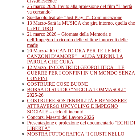
di Adolescence”
25 marzo 2026-Invito alla proiezione del film "Libertà
va cercando"
Spettacolo teatrale "Just Play it"- Comunicazione
13 Marzo-Sarà la MUSICA che gira intorno, quella che
ha FUTURO
21 marzo 2026 – Giornata della Memoria e
dell’Impegno in ricordo delle vittime innocenti delle
mafie
20 Marzo-“IO CANTO ORA PER TE LE MIE
CANZONI D’AMORE” – ALDA MERINI, LA
PAROLA CHE CURA
12 Marzo- INCONTRI DI GEOPOLITICA – LE
GUERRE PER I CONFINI IN UN MONDO SENZA
CONFINI
COSTRUIRE COSE BUONE
BORSA DI STUDIO “NICOLA TOMMASOLI”
2025-26
COSTRUIRE SOSTENIBILITÀ E BENESSERE
ATTRAVERSO UPCYCLING E IMPEGNO
SOCIALE – ciclo di incontri
Concorsi Maestri del Lavoro 2026
Presentazione e proiezione del documentario “ECHI DI
LIBERTÀ”
MOSTRA FOTOGRAFICA “I GIUSTI NELLO