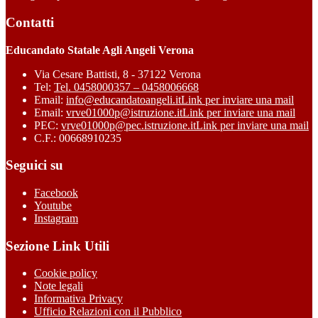
Contatti
Educandato Statale Agli Angeli Verona
Via Cesare Battisti, 8 - 37122 Verona
Tel:
Tel. 0458000357 – 0458006668
Email:
info@educandatoangeli.it
Link per inviare una mail
Email:
vrve01000p@istruzione.it
Link per inviare una mail
PEC:
vrve01000p@pec.istruzione.it
Link per inviare una mail
C.F.: 00668910235
Seguici su
Facebook
Youtube
Instagram
Sezione Link Utili
Cookie policy
Note legali
Informativa Privacy
Ufficio Relazioni con il Pubblico