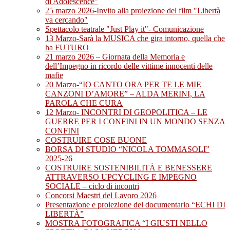
di Adolescence”
25 marzo 2026-Invito alla proiezione del film "Libertà
va cercando"
Spettacolo teatrale "Just Play it"- Comunicazione
13 Marzo-Sarà la MUSICA che gira intorno, quella che
ha FUTURO
21 marzo 2026 – Giornata della Memoria e
dell’Impegno in ricordo delle vittime innocenti delle
mafie
20 Marzo-“IO CANTO ORA PER TE LE MIE
CANZONI D’AMORE” – ALDA MERINI, LA
PAROLA CHE CURA
12 Marzo- INCONTRI DI GEOPOLITICA – LE
GUERRE PER I CONFINI IN UN MONDO SENZA
CONFINI
COSTRUIRE COSE BUONE
BORSA DI STUDIO “NICOLA TOMMASOLI”
2025-26
COSTRUIRE SOSTENIBILITÀ E BENESSERE
ATTRAVERSO UPCYCLING E IMPEGNO
SOCIALE – ciclo di incontri
Concorsi Maestri del Lavoro 2026
Presentazione e proiezione del documentario “ECHI DI
LIBERTÀ”
MOSTRA FOTOGRAFICA “I GIUSTI NELLO