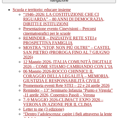
navigazione
Scuola e territorio: educare insieme
“1946–2026: LA COSTITUZIONE CHE CI
RIGUARDA” – 80 ANNI DI DEMOCRAZIA,
DIRITTI E ISTITUZIONI
Presentazione evento Cinevisioni – Percorsi
cinematografici per le scuole
REMINDER – INIZIATIVE RETE STEI e
PROSPETTIVA FAMIGLIA
MOSTRA “STOP, NON PIÙ OLTRE” – CASTEL
SAN PIETRO (PROROGA FINO AL 7 GIUGNO
2026)
12 Maggio 2026- ITALIA COMUNITÀ DIGITALE
2026 – COME STIAMO CAMBIANDO CON L’IA
06 Maggio 2026-ROCCO CHINNICI: IL
CORAGGIO DELLA LEGALITÀ – MEMORIA,
GIUSTIZIA E RESPONSABILITÀ CIVILE
Promemoria eventi Rete STEI – 22 e 24 aprile 2026
Reminder – 13° Seminario Infanzia “Punto e Virgola”
-11 aprile 2026, Copernico Pasoli – Verona
7–9 MAGGIO 2026-CLIMACT EXPO 2026 –
VERONA IN AZIONE PER IL CLIMA
Letter to me (3 edizione)
“Dentro l’adolescenza: capire i figli attraverso la lente