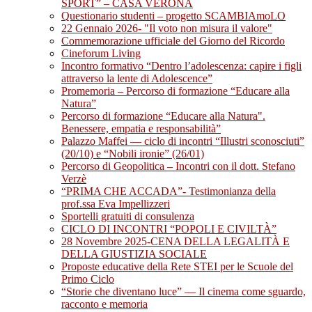
SPORT” – CASA VERONA
Questionario studenti – progetto SCAMBIAmoLO
22 Gennaio 2026- "Il voto non misura il valore"
Commemorazione ufficiale del Giorno del Ricordo
Cineforum Living
Incontro formativo “Dentro l’adolescenza: capire i figli
attraverso la lente di Adolescence”
Promemoria – Percorso di formazione “Educare alla
Natura”
Percorso di formazione “Educare alla Natura".
Benessere, empatia e responsabilità”
Palazzo Maffei — ciclo di incontri “Illustri sconosciuti”
(20/10) e “Nobili ironie” (26/01)
Percorso di Geopolitica – Incontri con il dott. Stefano
Verzè
“PRIMA CHE ACCADA”- Testimonianza della
prof.ssa Eva Impellizzeri
Sportelli gratuiti di consulenza
CICLO DI INCONTRI “POPOLI E CIVILTÀ”
28 Novembre 2025-CENA DELLA LEGALITÀ E
DELLA GIUSTIZIA SOCIALE
Proposte educative della Rete STEI per le Scuole del
Primo Ciclo
“Storie che diventano luce” — Il cinema come sguardo,
racconto e memoria