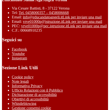
Via Cesare Battisti, 8 - 37122 Verona
Tel:
Tel. 0458000357 – 0458006668
Email:
info@educandatoangeli.it
Link per inviare una mail
Email:
vrve01000p@istruzione.it
Link per inviare una mail
PEC:
vrve01000p@pec.istruzione.it
Link per inviare una mail
C.F.: 00668910235
Seguici su
Facebook
Youtube
Instagram
Sezione Link Utili
Cookie policy
Note legali
Informativa Privacy
Ufficio Relazioni con il Pubblico
Dichiarazione di accessibilità
Obiettivi di accessibilità
Whistleblowing
Gestione consensi cookie