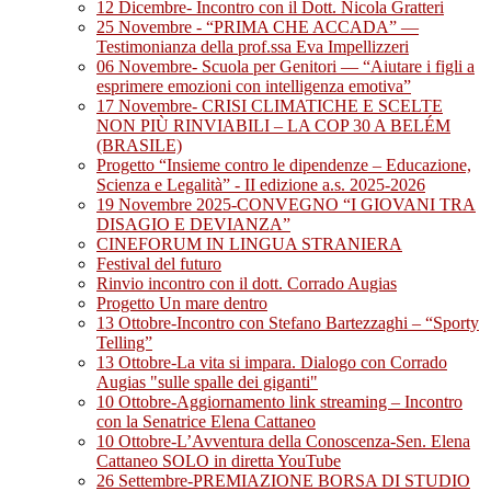
12 Dicembre- Incontro con il Dott. Nicola Gratteri
25 Novembre - “PRIMA CHE ACCADA” —
Testimonianza della prof.ssa Eva Impellizzeri
06 Novembre- Scuola per Genitori — “Aiutare i figli a
esprimere emozioni con intelligenza emotiva”
17 Novembre- CRISI CLIMATICHE E SCELTE
NON PIÙ RINVIABILI – LA COP 30 A BELÉM
(BRASILE)
Progetto “Insieme contro le dipendenze – Educazione,
Scienza e Legalità” - II edizione a.s. 2025-2026
19 Novembre 2025-CONVEGNO “I GIOVANI TRA
DISAGIO E DEVIANZA”
CINEFORUM IN LINGUA STRANIERA
Festival del futuro
Rinvio incontro con il dott. Corrado Augias
Progetto Un mare dentro
13 Ottobre-Incontro con Stefano Bartezzaghi – “Sporty
Telling”
13 Ottobre-La vita si impara. Dialogo con Corrado
Augias "sulle spalle dei giganti"
10 Ottobre-Aggiornamento link streaming – Incontro
con la Senatrice Elena Cattaneo
10 Ottobre-L’Avventura della Conoscenza-Sen. Elena
Cattaneo SOLO in diretta YouTube
26 Settembre-PREMIAZIONE BORSA DI STUDIO