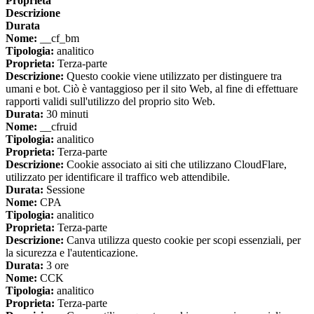
Proprieta
Descrizione
Durata
Nome:
__cf_bm
Tipologia:
analitico
Proprieta:
Terza-parte
Descrizione:
Questo cookie viene utilizzato per distinguere tra
umani e bot. Ciò è vantaggioso per il sito Web, al fine di effettuare
rapporti validi sull'utilizzo del proprio sito Web.
Durata:
30 minuti
Nome:
__cfruid
Tipologia:
analitico
Proprieta:
Terza-parte
Descrizione:
Cookie associato ai siti che utilizzano CloudFlare,
utilizzato per identificare il traffico web attendibile.
Durata:
Sessione
Nome:
CPA
Tipologia:
analitico
Proprieta:
Terza-parte
Descrizione:
Canva utilizza questo cookie per scopi essenziali, per
la sicurezza e l'autenticazione.
Durata:
3 ore
Nome:
CCK
Tipologia:
analitico
Proprieta:
Terza-parte