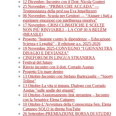
12 Dicembre- Incontro con il Dott. Nicola Gratteri
25 Novembre - “PRIMA CHE ACCADA” —
Testimonianza della prof.ssa Eva Impellizzeri
06 Novembre- Scuola per Genitori — “Aiutare i figli a
esprimere emozioni con intelligenza emotiva”
17 Novembre- CRISI CLIMATICHE E SCELTE
NON PIÙ RINVIABILI – LA COP 30 A BELÉM
(BRASILE)
Progetto “Insieme contro le dipendenze – Educazione,
Scienza e Legalità” - II edizione a.s. 2025-2026
19 Novembre 2025-CONVEGNO “I GIOVANI TRA
DISAGIO E DEVIANZA”
CINEFORUM IN LINGUA STRANIERA
Festival del futuro
Rinvio incontro con il dott. Corrado Augias
Progetto Un mare dentro
13 Ottobre-Incontro con Stefano Bartezzaghi – “Sporty
Telling”
13 Ottobre-La vita si impara. Dialogo con Corrado
Augias "sulle spalle dei giganti"
10 Ottobre-Aggiornamento link streaming – Incontro
con la Senatrice Elena Cattaneo
10 Ottobre-L’Avventura della Conoscenza-Sen. Elena
Cattaneo SOLO in diretta YouTube
26 Settembre-PREMIAZIONE BORSA DI STUDIO