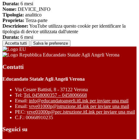
Durata:
6 mesi
Nome:
DEVICE_INFO
Tipologia:
analitico
Proprieta:
Terza-parte
Descrizione:
YouTube utilizza questo cookie per identificare la
tipologia di device utilizzata dall'utente
Durata:
6 mesi
Accetta tutti
Salva le preferenze
Educandato Statale Agli Angeli Verona
Contatti
Educandato Statale Agli Angeli Verona
Via Cesare Battisti, 8 - 37122 Verona
Tel:
Tel. 0458000357 – 0458006668
Email:
info@educandatoangeli.it
Link per inviare una mail
Email:
vrve01000p@istruzione.it
Link per inviare una mail
PEC:
vrve01000p@pec.istruzione.it
Link per inviare una mail
C.F.: 00668910235
Seguici su