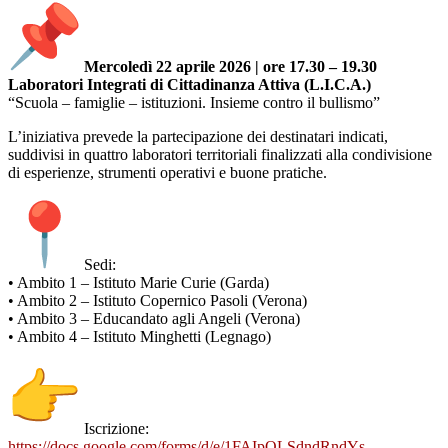
Mercoledì 22 aprile 2026 | ore 17.30 – 19.30
Laboratori Integrati di Cittadinanza Attiva (L.I.C.A.)
“Scuola – famiglie – istituzioni. Insieme contro il bullismo”
L’iniziativa prevede la partecipazione dei destinatari indicati,
suddivisi in quattro laboratori territoriali finalizzati alla condivisione
di esperienze, strumenti operativi e buone pratiche.
Sedi:
• Ambito 1 – Istituto Marie Curie (Garda)
• Ambito 2 – Istituto Copernico Pasoli (Verona)
• Ambito 3 – Educandato agli Angeli (Verona)
• Ambito 4 – Istituto Minghetti (Legnago)
Iscrizione:
https://docs.google.com/forms/
d/e/1FAIpQLSdndRndYs_