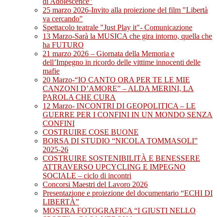
di Adolescence”
25 marzo 2026-Invito alla proiezione del film "Libertà
va cercando"
Spettacolo teatrale "Just Play it"- Comunicazione
13 Marzo-Sarà la MUSICA che gira intorno, quella che
ha FUTURO
21 marzo 2026 – Giornata della Memoria e
dell’Impegno in ricordo delle vittime innocenti delle
mafie
20 Marzo-“IO CANTO ORA PER TE LE MIE
CANZONI D’AMORE” – ALDA MERINI, LA
PAROLA CHE CURA
12 Marzo- INCONTRI DI GEOPOLITICA – LE
GUERRE PER I CONFINI IN UN MONDO SENZA
CONFINI
COSTRUIRE COSE BUONE
BORSA DI STUDIO “NICOLA TOMMASOLI”
2025-26
COSTRUIRE SOSTENIBILITÀ E BENESSERE
ATTRAVERSO UPCYCLING E IMPEGNO
SOCIALE – ciclo di incontri
Concorsi Maestri del Lavoro 2026
Presentazione e proiezione del documentario “ECHI DI
LIBERTÀ”
MOSTRA FOTOGRAFICA “I GIUSTI NELLO