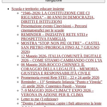
navigazione
Scuola e territorio: educare insieme
“1946–2026: LA COSTITUZIONE CHE CI
RIGUARDA” – 80 ANNI DI DEMOCRAZIA,
DIRITTI E ISTITUZIONI
Presentazione evento Cinevisioni – Percorsi
cinematografici per le scuole
REMINDER – INIZIATIVE RETE STEI e
PROSPETTIVA FAMIGLIA
MOSTRA “STOP, NON PIÙ OLTRE” – CASTEL
SAN PIETRO (PROROGA FINO AL 7 GIUGNO
2026)
12 Maggio 2026- ITALIA COMUNITÀ DIGITALE
2026 – COME STIAMO CAMBIANDO CON L’IA
06 Maggio 2026-ROCCO CHINNICI: IL
CORAGGIO DELLA LEGALITÀ – MEMORIA,
GIUSTIZIA E RESPONSABILITÀ CIVILE
Promemoria eventi Rete STEI – 22 e 24 aprile 2026
Reminder – 13° Seminario Infanzia “Punto e Virgola”
-11 aprile 2026, Copernico Pasoli – Verona
7–9 MAGGIO 2026-CLIMACT EXPO 2026 –
VERONA IN AZIONE PER IL CLIMA
Letter to me (3 edizione)
“Dentro l’adolescenza: capire i figli attraverso la lente