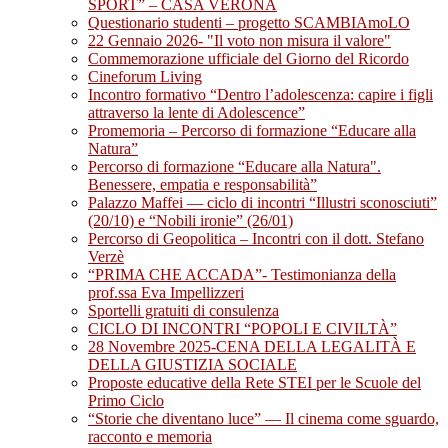
SPORT” – CASA VERONA
Questionario studenti – progetto SCAMBIAmoLO
22 Gennaio 2026- "Il voto non misura il valore"
Commemorazione ufficiale del Giorno del Ricordo
Cineforum Living
Incontro formativo “Dentro l’adolescenza: capire i figli
attraverso la lente di Adolescence”
Promemoria – Percorso di formazione “Educare alla
Natura”
Percorso di formazione “Educare alla Natura".
Benessere, empatia e responsabilità”
Palazzo Maffei — ciclo di incontri “Illustri sconosciuti”
(20/10) e “Nobili ironie” (26/01)
Percorso di Geopolitica – Incontri con il dott. Stefano
Verzè
“PRIMA CHE ACCADA”- Testimonianza della
prof.ssa Eva Impellizzeri
Sportelli gratuiti di consulenza
CICLO DI INCONTRI “POPOLI E CIVILTÀ”
28 Novembre 2025-CENA DELLA LEGALITÀ E
DELLA GIUSTIZIA SOCIALE
Proposte educative della Rete STEI per le Scuole del
Primo Ciclo
“Storie che diventano luce” — Il cinema come sguardo,
racconto e memoria