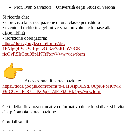
Prof. Ivan Salvadori – Università degli Studi di Verona
Si ricorda che:
• è prevista la partecipazione di una classe per istituto
• eventuali richieste aggiuntive saranno valutate in base alla
disponibilità
• iscrizione obbligatoria:
https://docs.google.com/forms/
d/e/
1FAIpQLSe2SdRpGzOi3zz78REaV9GS
rjeOvR5IrGqu98p1KTrPxrvVww/
viewform
Attestazione di partecipazione:
https://docs.google.com/forms/
d/e/1FAIpQLSdJO8pr6FbH6fwk-
F6ICCVTF_87LnPzPppT7dF-ZtJ_
Hkl9jw/viewform
Certi della rilevanza educativa e formativa delle iniziative, si invita
alla più ampia partecipazione.
Cordiali saluti