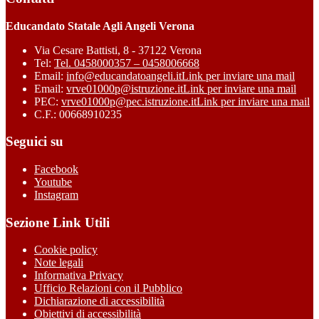
Educandato Statale Agli Angeli Verona
Via Cesare Battisti, 8 - 37122 Verona
Tel:
Tel. 0458000357 – 0458006668
Email:
info@educandatoangeli.it
Link per inviare una mail
Email:
vrve01000p@istruzione.it
Link per inviare una mail
PEC:
vrve01000p@pec.istruzione.it
Link per inviare una mail
C.F.: 00668910235
Seguici su
Facebook
Youtube
Instagram
Sezione Link Utili
Cookie policy
Note legali
Informativa Privacy
Ufficio Relazioni con il Pubblico
Dichiarazione di accessibilità
Obiettivi di accessibilità