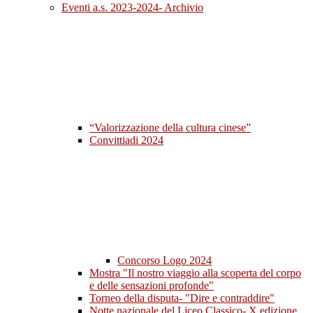
Eventi a.s. 2023-2024- Archivio
“Valorizzazione della cultura cinese”
Convittiadi 2024
Concorso Logo 2024
Mostra "Il nostro viaggio alla scoperta del corpo
e delle sensazioni profonde"
Torneo della disputa- "Dire e contraddire"
Notte nazionale del Liceo Classico- X edizione