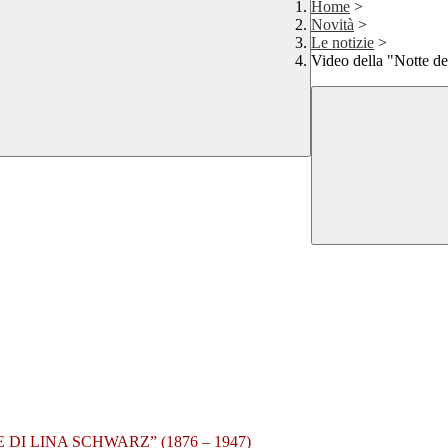
Home
>
Novità
>
Le notizie
>
Video della "Notte de
DI LINA SCHWARZ” (1876 – 1947)