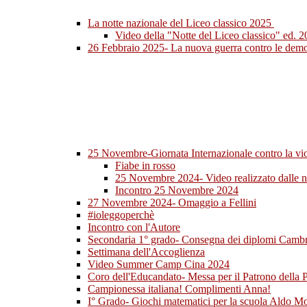
La notte nazionale del Liceo classico 2025
Video della "Notte del Liceo classico" ed. 
26 Febbraio 2025- La nuova guerra contro le demo
25 Novembre-Giornata Internazionale contro la vi
Fiabe in rosso
25 Novembre 2024- Video realizzato dalle nos
Incontro 25 Novembre 2024
27 Novembre 2024- Omaggio a Fellini
#ioleggoperchè
Incontro con l'Autore
Secondaria 1° grado- Consegna dei diplomi Camb
Settimana dell'Accoglienza
Video Summer Camp Cina 2024
Coro dell'Educandato- Messa per il Patrono della P
Campionessa italiana! Complimenti Anna!
I° Grado- Giochi matematici per la scuola Aldo Mo