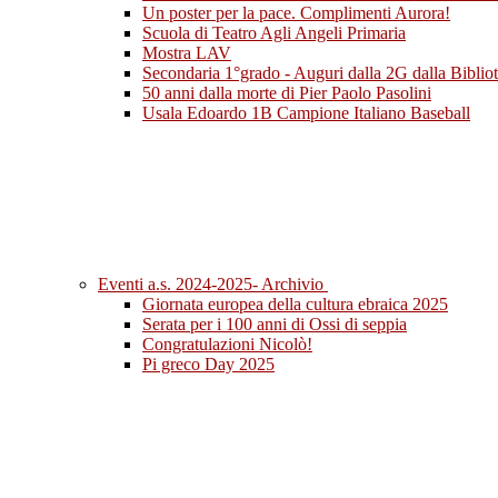
Un poster per la pace. Complimenti Aurora!
Scuola di Teatro Agli Angeli Primaria
Mostra LAV
Secondaria 1°grado - Auguri dalla 2G dalla Bibliot
50 anni dalla morte di Pier Paolo Pasolini
Usala Edoardo 1B Campione Italiano Baseball
Eventi a.s. 2024-2025- Archivio
Giornata europea della cultura ebraica 2025
Serata per i 100 anni di Ossi di seppia
Congratulazioni Nicolò!
Pi greco Day 2025