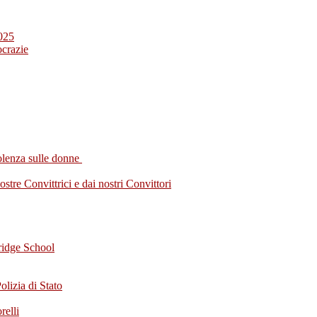
2025
crazie
olenza sulle donne
tre Convittrici e dai nostri Convittori
ridge School
olizia di Stato
relli