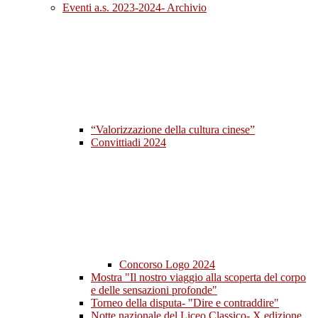
Eventi a.s. 2023-2024- Archivio
“Valorizzazione della cultura cinese”
Convittiadi 2024
Concorso Logo 2024
Mostra "Il nostro viaggio alla scoperta del corpo
e delle sensazioni profonde"
Torneo della disputa- "Dire e contraddire"
Notte nazionale del Liceo Classico- X edizione