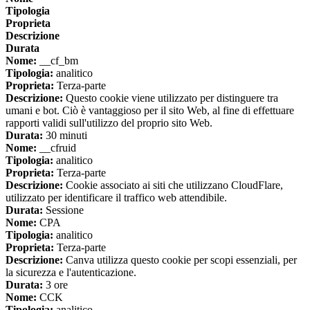
Tipologia
Proprieta
Descrizione
Durata
Nome:
__cf_bm
Tipologia:
analitico
Proprieta:
Terza-parte
Descrizione:
Questo cookie viene utilizzato per distinguere tra
umani e bot. Ciò è vantaggioso per il sito Web, al fine di effettuare
rapporti validi sull'utilizzo del proprio sito Web.
Durata:
30 minuti
Nome:
__cfruid
Tipologia:
analitico
Proprieta:
Terza-parte
Descrizione:
Cookie associato ai siti che utilizzano CloudFlare,
utilizzato per identificare il traffico web attendibile.
Durata:
Sessione
Nome:
CPA
Tipologia:
analitico
Proprieta:
Terza-parte
Descrizione:
Canva utilizza questo cookie per scopi essenziali, per
la sicurezza e l'autenticazione.
Durata:
3 ore
Nome:
CCK
Tipologia:
analitico