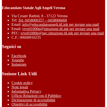
Educandato Statale Agli Angeli Verona
Via Cesare Battisti, 8 - 37122 Verona
Tel:
Tel. 0458000357 – 0458006668
Email:
info@educandatoangeli.it
Link per inviare una mail
Email:
vrve01000p@istruzione.it
Link per inviare una mail
PEC:
vrve01000p@pec.istruzione.it
Link per inviare una mail
C.F.: 00668910235
Seguici su
Facebook
Youtube
Instagram
Sezione Link Utili
Cookie policy
Note legali
Informativa Privacy
Ufficio Relazioni con il Pubblico
Dichiarazione di accessibilità
Obiettivi di accessibilità