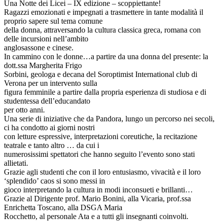
Una Notte dei Licei – IX edizione – scoppiettante!
Ragazzi emozionati e impegnati a trasmettere in tante modalità il
proprio sapere sul tema comune
della donna, attraversando la cultura classica greca, romana con
delle incursioni nell’ambito
anglosassone e cinese.
In cammino con le donne…a partire da una donna del presente: la
dott.ssa Margherita Frigo
Sorbini, geologa e decana del Soroptimist International club di
Verona per un intervento sulla
figura femminile a partire dalla propria esperienza di studiosa e di
studentessa dell’educandato
per otto anni.
Una serie di iniziative che da Pandora, lungo un percorso nei secoli,
ci ha condotto ai giorni nostri
con letture espressive, interpretazioni coreutiche, la recitazione
teatrale e tanto altro … da cui i
numerosissimi spettatori che hanno seguito l’evento sono stati
allietati.
Grazie agli studenti che con il loro entusiasmo, vivacità e il loro
‘splendido’ caos si sono messi in
gioco interpretando la cultura in modi inconsueti e brillanti…
Grazie al Dirigente prof. Mario Bonini, alla Vicaria, prof.ssa
Enrichetta Toscano, alla DSGA Maria
Rocchetto, al personale Ata e a tutti gli insegnanti coinvolti.