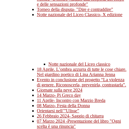
e delle sensazioni profonde"
Torneo della disputa- "Dire e contraddire"
Notte nazionale del Liceo Classico- X edizione
Notte nazionale del Liceo classico
18 Aprile. L’ombra azzurra di tutte le cose chiare.
Nel giardino poetico di Lina Arianna Jenna
Evento in conclusione del progetto “La violenza
di genere. Riconoscerla, prevenirla, contrastarla”.
Giornate sulla neve 2024
14 Marzo- Pi Greco day
11 Aprile- Incontro con Marzio Breda
08 Marzo- Festa della Donna
Orientarsi nell’”Ulisse”
26 Febbraio 2024- Saggio di chitarra
07 Marzo 2024 -Presentazione del libro "Ogni
scelta è una rinuncia"