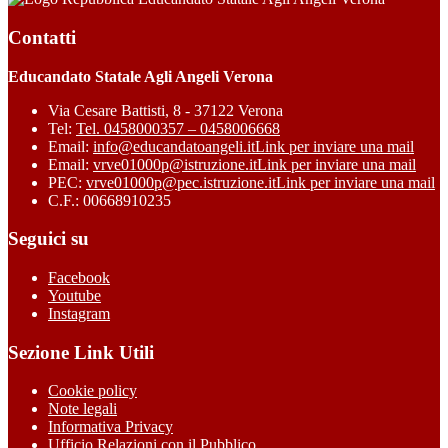
Contatti
Educandato Statale Agli Angeli Verona
Via Cesare Battisti, 8 - 37122 Verona
Tel:
Tel. 0458000357 – 0458006668
Email:
info@educandatoangeli.it
Link per inviare una mail
Email:
vrve01000p@istruzione.it
Link per inviare una mail
PEC:
vrve01000p@pec.istruzione.it
Link per inviare una mail
C.F.: 00668910235
Seguici su
Facebook
Youtube
Instagram
Sezione Link Utili
Cookie policy
Note legali
Informativa Privacy
Ufficio Relazioni con il Pubblico