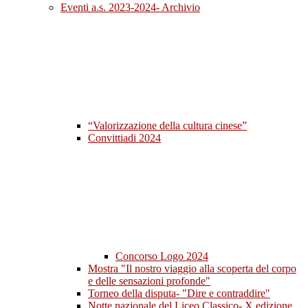
Eventi a.s. 2023-2024- Archivio
“Valorizzazione della cultura cinese”
Convittiadi 2024
Concorso Logo 2024
Mostra "Il nostro viaggio alla scoperta del corpo
e delle sensazioni profonde"
Torneo della disputa- "Dire e contraddire"
Notte nazionale del Liceo Classico- X edizione