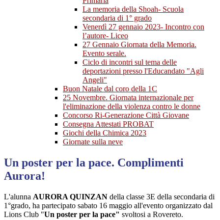
Primaria
La memoria della Shoah- Scuola
secondaria di 1° grado
Venerdì 27 gennaio 2023- Incontro con
l’autore- Liceo
27 Gennaio Giornata della Memoria.
Evento serale.
Ciclo di incontri sul tema delle
deportazioni presso l'Educandato "Agli
Angeli"
Buon Natale dal coro della 1C
25 Novembre. Giornata internazionale per
l'eliminazione della violenza contro le donne
Concorso Ri-Generazione Città Giovane
Consegna Attestati PROBAT
Giochi della Chimica 2023
Giornate sulla neve
Un poster per la pace. Complimenti
Aurora!
L'alunna
AURORA QUINZAN
della classe 3E della secondaria di
1°grado, ha partecipato sabato 16 maggio all'evento organizzato dal
Lions Club "
U
n poster per la pace"
svoltosi a Rovereto.