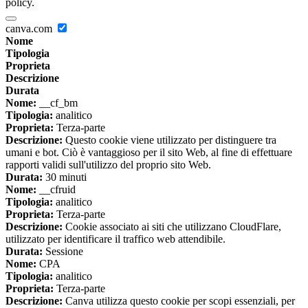
policy.
canva.com
Nome
Tipologia
Proprieta
Descrizione
Durata
Nome:
__cf_bm
Tipologia:
analitico
Proprieta:
Terza-parte
Descrizione:
Questo cookie viene utilizzato per distinguere tra
umani e bot. Ciò è vantaggioso per il sito Web, al fine di effettuare
rapporti validi sull'utilizzo del proprio sito Web.
Durata:
30 minuti
Nome:
__cfruid
Tipologia:
analitico
Proprieta:
Terza-parte
Descrizione:
Cookie associato ai siti che utilizzano CloudFlare,
utilizzato per identificare il traffico web attendibile.
Durata:
Sessione
Nome:
CPA
Tipologia:
analitico
Proprieta:
Terza-parte
Descrizione:
Canva utilizza questo cookie per scopi essenziali, per