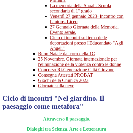
Primaria
La memoria della Shoah- Scuola
secondaria di 1° grado
Venerdì 27 gennaio 2023- Incontro con
l’autore- Liceo
27 Gennaio Giornata della Memoria.
Evento serale.
Ciclo di incontri sul tema delle
deportazioni presso l'Educandato "Agli
Angeli"
Buon Natale dal coro della 1C
25 Novembre. Giornata internazionale per
l'eliminazione della violenza contro le donne
Concorso Ri-Generazione Città Giovane
Consegna Attestati PROBAT
Giochi della Chimica 2023
Giornate sulla neve
Ciclo di incontri "Nel giardino. Il
paesaggio come metafora"
Attraverso il paesaggio.
Dialoghi tra Scienza, Arte e Letteratura