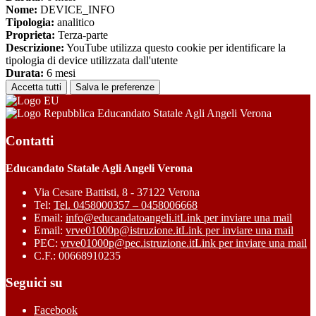
Nome:
DEVICE_INFO
Tipologia:
analitico
Proprieta:
Terza-parte
Descrizione:
YouTube utilizza questo cookie per identificare la
tipologia di device utilizzata dall'utente
Durata:
6 mesi
Accetta tutti
Salva le preferenze
Educandato Statale Agli Angeli Verona
Contatti
Educandato Statale Agli Angeli Verona
Via Cesare Battisti, 8 - 37122 Verona
Tel:
Tel. 0458000357 – 0458006668
Email:
info@educandatoangeli.it
Link per inviare una mail
Email:
vrve01000p@istruzione.it
Link per inviare una mail
PEC:
vrve01000p@pec.istruzione.it
Link per inviare una mail
C.F.: 00668910235
Seguici su
Facebook