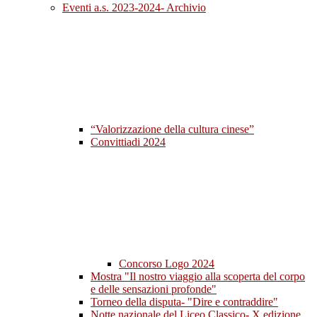
Eventi a.s. 2023-2024- Archivio
“Valorizzazione della cultura cinese”
Convittiadi 2024
Concorso Logo 2024
Mostra "Il nostro viaggio alla scoperta del corpo
e delle sensazioni profonde"
Torneo della disputa- "Dire e contraddire"
Notte nazionale del Liceo Classico- X edizione