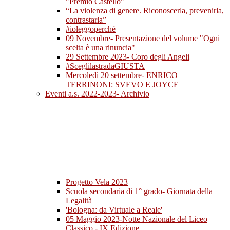
"Premio Castello"
“La violenza di genere. Riconoscerla, prevenirla,
contrastarla”
#ioleggoperché
09 Novembre- Presentazione del volume "Ogni
scelta è una rinuncia"
29 Settembre 2023- Coro degli Angeli
#SceglilastradaGIUSTA
Mercoledì 20 settembre- ENRICO
TERRINONI: SVEVO E JOYCE
Eventi a.s. 2022-2023- Archivio
Progetto Vela 2023
Scuola secondaria di 1° grado- Giornata della
Legalità
'Bologna: da Virtuale a Reale'
05 Maggio 2023-Notte Nazionale del Liceo
Classico - IX Edizione