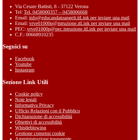
Via Cesare Battisti, 8 - 37122 Verona
Tel:
Tel. 0458000357 – 0458006668
Email:
info@educandatoangeli.it
Link per inviare una mail
Email:
vrve01000p@istruzione.it
Link per inviare una mail
PEC:
vrve01000p@pec.istruzione.it
Link per inviare una mail
C.F.: 00668910235
Seguici su
Facebook
Youtube
Instagram
Sezione Link Utili
Cookie policy
Note legali
Informativa Privacy
Ufficio Relazioni con il Pubblico
Dichiarazione di accessibilità
Obiettivi di accessibilità
Whistleblowing
Gestione consensi cookie
Amministrazione trasparente