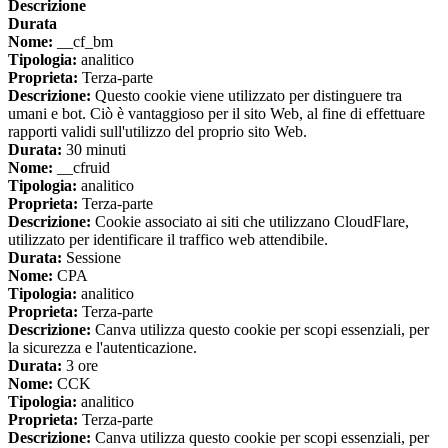
Descrizione
Durata
Nome:
__cf_bm
Tipologia:
analitico
Proprieta:
Terza-parte
Descrizione:
Questo cookie viene utilizzato per distinguere tra
umani e bot. Ciò è vantaggioso per il sito Web, al fine di effettuare
rapporti validi sull'utilizzo del proprio sito Web.
Durata:
30 minuti
Nome:
__cfruid
Tipologia:
analitico
Proprieta:
Terza-parte
Descrizione:
Cookie associato ai siti che utilizzano CloudFlare,
utilizzato per identificare il traffico web attendibile.
Durata:
Sessione
Nome:
CPA
Tipologia:
analitico
Proprieta:
Terza-parte
Descrizione:
Canva utilizza questo cookie per scopi essenziali, per
la sicurezza e l'autenticazione.
Durata:
3 ore
Nome:
CCK
Tipologia:
analitico
Proprieta:
Terza-parte
Descrizione:
Canva utilizza questo cookie per scopi essenziali, per