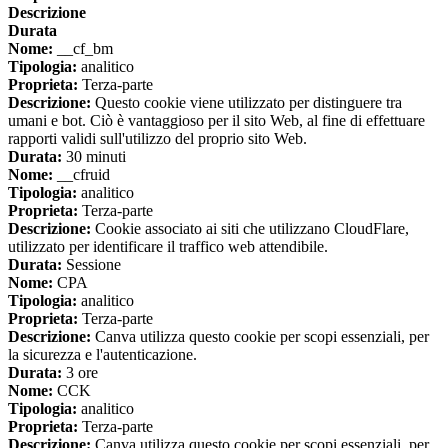
Descrizione
Durata
Nome:
__cf_bm
Tipologia:
analitico
Proprieta:
Terza-parte
Descrizione:
Questo cookie viene utilizzato per distinguere tra
umani e bot. Ciò è vantaggioso per il sito Web, al fine di effettuare
rapporti validi sull'utilizzo del proprio sito Web.
Durata:
30 minuti
Nome:
__cfruid
Tipologia:
analitico
Proprieta:
Terza-parte
Descrizione:
Cookie associato ai siti che utilizzano CloudFlare,
utilizzato per identificare il traffico web attendibile.
Durata:
Sessione
Nome:
CPA
Tipologia:
analitico
Proprieta:
Terza-parte
Descrizione:
Canva utilizza questo cookie per scopi essenziali, per
la sicurezza e l'autenticazione.
Durata:
3 ore
Nome:
CCK
Tipologia:
analitico
Proprieta:
Terza-parte
Descrizione:
Canva utilizza questo cookie per scopi essenziali, per