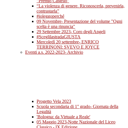
"Premio Castello"
“La violenza di genere. Riconoscerla, prevenirla,
contrastarla”
#ioleggoperché
09 Novembre- Presentazione del volume "Ogni
scelta è una rinuncia"
29 Settembre 2023- Coro degli Angeli
#SceglilastradaGIUSTA
Mercoledì 20 settembre- ENRICO
TERRINONI: SVEVO E JOYCE
Eventi a.s. 2022-2023- Archivio
Progetto Vela 2023
Scuola secondaria di 1° grado- Giornata della
Legalità
'Bologna: da Virtuale a Reale'
05 Maggio 2023-Notte Nazionale del Liceo
Classico - IX Edizione