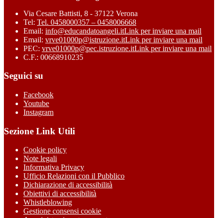
Via Cesare Battisti, 8 - 37122 Verona
Tel:
Tel. 0458000357 – 0458006668
Email:
info@educandatoangeli.it
Link per inviare una mail
Email:
vrve01000p@istruzione.it
Link per inviare una mail
PEC:
vrve01000p@pec.istruzione.it
Link per inviare una mail
C.F.: 00668910235
Seguici su
Facebook
Youtube
Instagram
Sezione Link Utili
Cookie policy
Note legali
Informativa Privacy
Ufficio Relazioni con il Pubblico
Dichiarazione di accessibilità
Obiettivi di accessibilità
Whistleblowing
Gestione consensi cookie