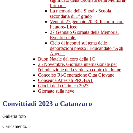
significato della Giornata della Memoria-
Primaria
La memoria della Shoah- Scuola
secondaria di 1° grado
Venerdì 27 gennaio 2023- Incontro con
l’autore- Liceo
27 Gennaio Giornata della Memoria.
Evento serale.
Ciclo di incontri sul tema delle
deportazioni presso l'Educandato "Agli
Angeli"
Buon Natale dal coro della 1C
25 Novembre. Giornata internazionale per
l'eliminazione della violenza contro le donne
Concorso Ri-Generazione Città Giovane
Consegna Attestati PROBAT
Giochi della Chimica 2023
Giornate sulla neve
Convittiadi 2023 a Catanzaro
Galleria foto
Caricamento...