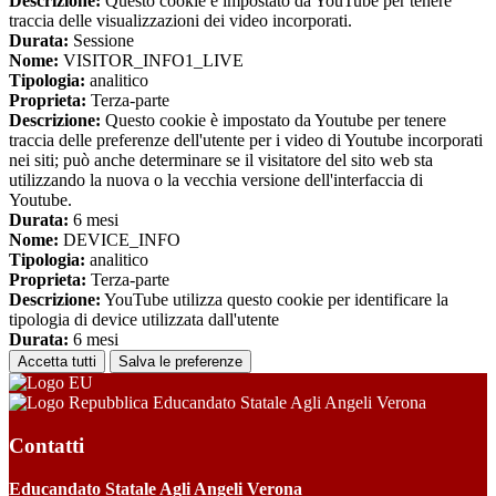
Descrizione:
Questo cookie è impostato da YouTube per tenere
traccia delle visualizzazioni dei video incorporati.
Durata:
Sessione
Nome:
VISITOR_INFO1_LIVE
Tipologia:
analitico
Proprieta:
Terza-parte
Descrizione:
Questo cookie è impostato da Youtube per tenere
traccia delle preferenze dell'utente per i video di Youtube incorporati
nei siti; può anche determinare se il visitatore del sito web sta
utilizzando la nuova o la vecchia versione dell'interfaccia di
Youtube.
Durata:
6 mesi
Nome:
DEVICE_INFO
Tipologia:
analitico
Proprieta:
Terza-parte
Descrizione:
YouTube utilizza questo cookie per identificare la
tipologia di device utilizzata dall'utente
Durata:
6 mesi
Accetta tutti
Salva le preferenze
Educandato Statale Agli Angeli Verona
Contatti
Educandato Statale Agli Angeli Verona