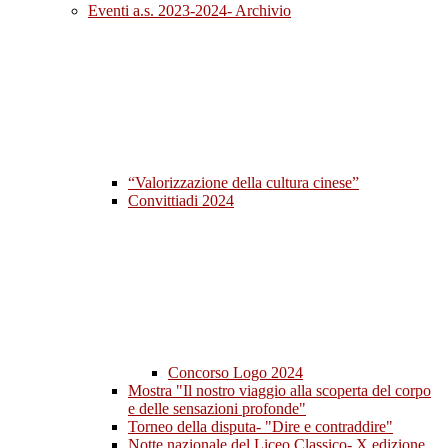
Eventi a.s. 2023-2024- Archivio
“Valorizzazione della cultura cinese”
Convittiadi 2024
Concorso Logo 2024
Mostra "Il nostro viaggio alla scoperta del corpo
e delle sensazioni profonde"
Torneo della disputa- "Dire e contraddire"
Notte nazionale del Liceo Classico- X edizione