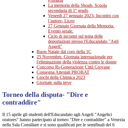
Primaria
La memoria della Shoah- Scuola
secondaria di 1° grado
Venerdì 27 gennaio 2023- Incontro con
l’autore- Liceo
27 Gennaio Giornata della Memoria.
Evento serale.
Ciclo di incontri sul tema delle
deportazioni presso l'Educandato "Agli
Angeli"
Buon Natale dal coro della 1C
25 Novembre. Giornata internazionale per
l'eliminazione della violenza contro le donne
Concorso Ri-Generazione Città Giovane
Consegna Attestati PROBAT
Giochi della Chimica 2023
Giornate sulla neve
Torneo della disputa- "Dire e
contraddire"
Il 15 aprile gli studenti dell'Educandato agli Angeli "Angelici
oratores" hanno partecipato al torneo "Dire e contraddire" a Venezia
nella Sala Consiliare e si sono qualificati per le semifinali del 6