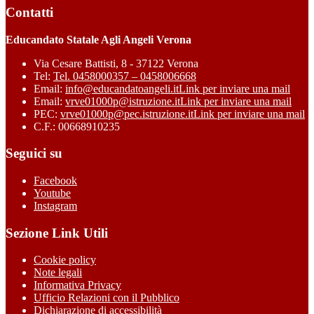
Contatti
Educandato Statale Agli Angeli Verona
Via Cesare Battisti, 8 - 37122 Verona
Tel:
Tel. 0458000357 – 0458006668
Email:
info@educandatoangeli.it
Link per inviare una mail
Email:
vrve01000p@istruzione.it
Link per inviare una mail
PEC:
vrve01000p@pec.istruzione.it
Link per inviare una mail
C.F.: 00668910235
Seguici su
Facebook
Youtube
Instagram
Sezione Link Utili
Cookie policy
Note legali
Informativa Privacy
Ufficio Relazioni con il Pubblico
Dichiarazione di accessibilità