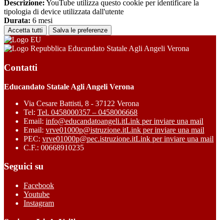
Descrizione:
YouTube utilizza questo cookie per identificare la
tipologia di device utilizzata dall'utente
Durata:
6 mesi
Accetta tutti
Salva le preferenze
Educandato Statale Agli Angeli Verona
Contatti
Educandato Statale Agli Angeli Verona
Via Cesare Battisti, 8 - 37122 Verona
Tel:
Tel. 0458000357 – 0458006668
Email:
info@educandatoangeli.it
Link per inviare una mail
Email:
vrve01000p@istruzione.it
Link per inviare una mail
PEC:
vrve01000p@pec.istruzione.it
Link per inviare una mail
C.F.: 00668910235
Seguici su
Facebook
Youtube
Instagram