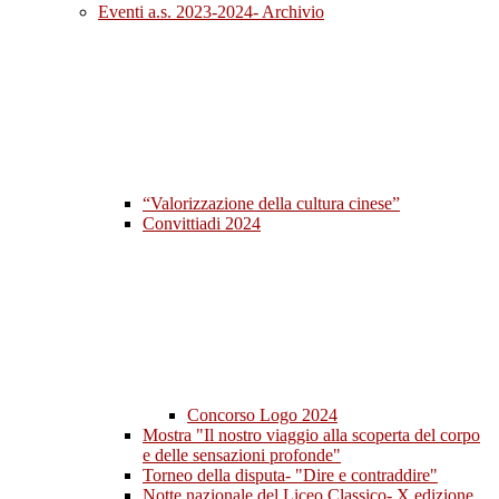
Eventi a.s. 2023-2024- Archivio
“Valorizzazione della cultura cinese”
Convittiadi 2024
Concorso Logo 2024
Mostra "Il nostro viaggio alla scoperta del corpo
e delle sensazioni profonde"
Torneo della disputa- "Dire e contraddire"
Notte nazionale del Liceo Classico- X edizione