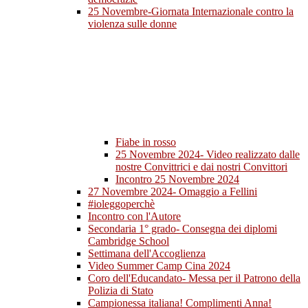
25 Novembre-Giornata Internazionale contro la
violenza sulle donne
Fiabe in rosso
25 Novembre 2024- Video realizzato dalle
nostre Convittrici e dai nostri Convittori
Incontro 25 Novembre 2024
27 Novembre 2024- Omaggio a Fellini
#ioleggoperchè
Incontro con l'Autore
Secondaria 1° grado- Consegna dei diplomi
Cambridge School
Settimana dell'Accoglienza
Video Summer Camp Cina 2024
Coro dell'Educandato- Messa per il Patrono della
Polizia di Stato
Campionessa italiana! Complimenti Anna!