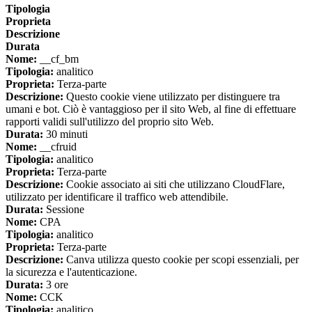
Tipologia
Proprieta
Descrizione
Durata
Nome:
__cf_bm
Tipologia:
analitico
Proprieta:
Terza-parte
Descrizione:
Questo cookie viene utilizzato per distinguere tra
umani e bot. Ciò è vantaggioso per il sito Web, al fine di effettuare
rapporti validi sull'utilizzo del proprio sito Web.
Durata:
30 minuti
Nome:
__cfruid
Tipologia:
analitico
Proprieta:
Terza-parte
Descrizione:
Cookie associato ai siti che utilizzano CloudFlare,
utilizzato per identificare il traffico web attendibile.
Durata:
Sessione
Nome:
CPA
Tipologia:
analitico
Proprieta:
Terza-parte
Descrizione:
Canva utilizza questo cookie per scopi essenziali, per
la sicurezza e l'autenticazione.
Durata:
3 ore
Nome:
CCK
Tipologia:
analitico