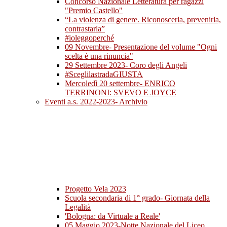
Concorso Nazionale Letteratura per ragazzi
"Premio Castello"
“La violenza di genere. Riconoscerla, prevenirla,
contrastarla”
#ioleggoperché
09 Novembre- Presentazione del volume "Ogni
scelta è una rinuncia"
29 Settembre 2023- Coro degli Angeli
#SceglilastradaGIUSTA
Mercoledì 20 settembre- ENRICO
TERRINONI: SVEVO E JOYCE
Eventi a.s. 2022-2023- Archivio
Progetto Vela 2023
Scuola secondaria di 1° grado- Giornata della
Legalità
'Bologna: da Virtuale a Reale'
05 Maggio 2023-Notte Nazionale del Liceo