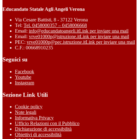
Educandato Statale Agli Angeli Verona
Via Cesare Battisti, 8 - 37122 Verona
Tel:
Tel. 0458000357 – 0458006668
Email:
info@educandatoangeli.it
Link per inviare una mail
Email:
vrve01000p@istruzione.it
Link per inviare una mail
PEC:
vrve01000p@pec.istruzione.it
Link per inviare una mail
C.F.: 00668910235
Seguici su
Facebook
Youtube
Instagram
Sezione Link Utili
Cookie policy
Note legali
Informativa Privacy
Ufficio Relazioni con il Pubblico
Dichiarazione di accessibilità
Obiettivi di accessibilità